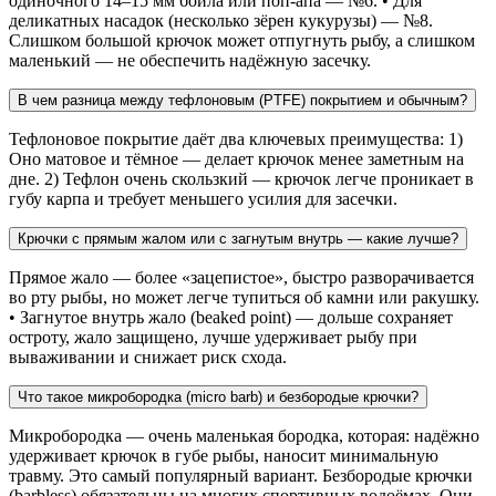
одиночного 14–15 мм бойла или поп-апа — №6. • Для
деликатных насадок (несколько зёрен кукурузы) — №8.
Слишком большой крючок может отпугнуть рыбу, а слишком
маленький — не обеспечить надёжную засечку.
В чем разница между тефлоновым (PTFE) покрытием и обычным?
Тефлоновое покрытие даёт два ключевых преимущества: 1)
Оно матовое и тёмное — делает крючок менее заметным на
дне. 2) Тефлон очень скользкий — крючок легче проникает в
губу карпа и требует меньшего усилия для засечки.
Крючки с прямым жалом или с загнутым внутрь — какие лучше?
Прямое жало — более «зацепистое», быстро разворачивается
во рту рыбы, но может легче тупиться об камни или ракушку.
• Загнутое внутрь жало (beaked point) — дольше сохраняет
остроту, жало защищено, лучше удерживает рыбу при
вываживании и снижает риск схода.
Что такое микробородка (micro barb) и безбородые крючки?
Микробородка — очень маленькая бородка, которая: надёжно
удерживает крючок в губе рыбы, наносит минимальную
травму. Это самый популярный вариант. Безбородые крючки
(barbless) обязательны на многих спортивных водоёмах. Они