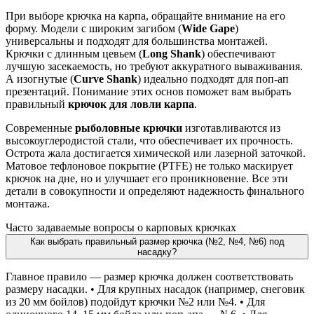
При выборе крючка на карпа, обращайте внимание на его
форму. Модели с широким загибом (
Wide Gape
)
универсальны и подходят для большинства монтажей.
Крючки с длинным цевьем (
Long Shank
) обеспечивают
лучшую засекаемость, но требуют аккуратного вываживания.
А изогнутые (
Curve Shank
) идеально подходят для поп-ап
презентаций. Понимание этих основ поможет вам выбрать
правильный
крючок для ловли карпа
.
Современные
рыболовные крючки
изготавливаются из
высокоуглеродистой стали, что обеспечивает их прочность.
Острота жала достигается химической или лазерной заточкой.
Матовое тефлоновое покрытие (PTFE) не только маскирует
крючок на дне, но и улучшает его проникновение. Все эти
детали в совокупности и определяют надежность финального
монтажа.
Часто задаваемые вопросы о карповых крючках
Как выбрать правильный размер крючка (№2, №4, №6) под
насадку?
Главное правило — размер крючка должен соответствовать
размеру насадки. • Для крупных насадок (например, снеговик
из 20 мм бойлов) подойдут крючки №2 или №4. • Для