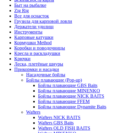
Быт на рыбалке
Zig Rig
Все для оснасток
Грузила для карповой ловли
Держатели удилищ
Инструменты
Карповые катушки
Кормушки Method
Коробки и поводочницы
Кресла и раскладушки
Крючки
Леска, плетёные шнуры
Прикормки и насадки
Насадочные бойлы
Бойлы плавающие (Pop-up)
Бойлы плавающие GBS Baits
Бойлы плавающие MINENKO
Бойлы плавающие NICK BAITS
Бойлы плавающие FFEM
Бойлы плавающие Dynamite Baits
Wafters
Wafters NICK BAITS
Wafters GBS Baits
Wafters OLD FISH BAITS