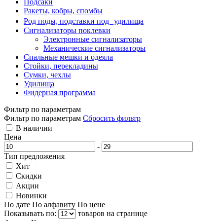
Подсаки
Ракеты, кобры, спомбы
Род поды, подставки под удилища
Сигнализаторы поклевки
Электронные сигнализаторы
Механические сигнализаторы
Спальные мешки и одеяла
Стойки, перекладины
Сумки, чехлы
Удилища
Фидерная программа
Фильтр по параметрам
Фильтр по параметрам
Сбросить фильтр
В наличии
Цена
-
Тип предложения
Хит
Скидки
Акции
Новинки
По дате
По алфавиту
По цене
Показывать по:
товаров на странице