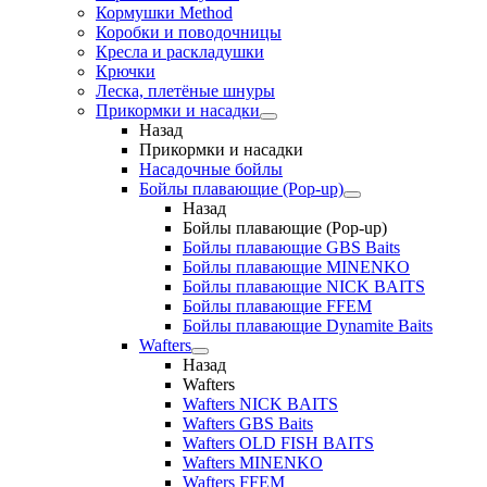
Кормушки Method
Коробки и поводочницы
Кресла и раскладушки
Крючки
Леска, плетёные шнуры
Прикормки и насадки
Назад
Прикормки и насадки
Насадочные бойлы
Бойлы плавающие (Pop-up)
Назад
Бойлы плавающие (Pop-up)
Бойлы плавающие GBS Baits
Бойлы плавающие MINENKO
Бойлы плавающие NICK BAITS
Бойлы плавающие FFEM
Бойлы плавающие Dynamite Baits
Wafters
Назад
Wafters
Wafters NICK BAITS
Wafters GBS Baits
Wafters OLD FISH BAITS
Wafters MINENKO
Wafters FFEM