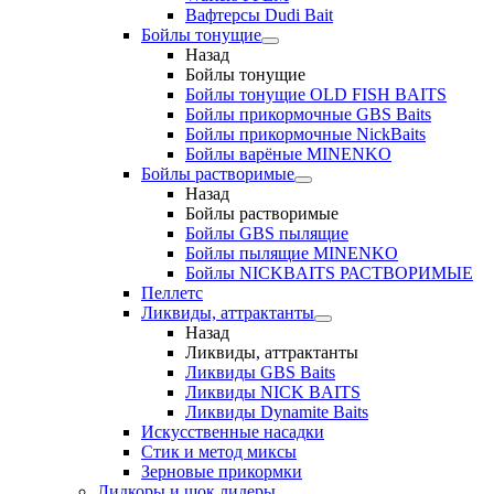
Вафтерсы Dudi Bait
Бойлы тонущие
Назад
Бойлы тонущие
Бойлы тонущие OLD FISH BAITS
Бойлы прикормочные GBS Baits
Бойлы прикормочные NickBaits
Бойлы варёные MINENKO
Бойлы растворимые
Назад
Бойлы растворимые
Бойлы GBS пылящие
Бойлы пылящие MINENKO
Бойлы NICKBAITS РАСТВОРИМЫЕ
Пеллетс
Ликвиды, аттрактанты
Назад
Ликвиды, аттрактанты
Ликвиды GBS Baits
Ликвиды NICK BAITS
Ликвиды Dynamite Baits
Искусственные насадки
Стик и метод миксы
Зерновые прикормки
Лидкоры и шок лидеры