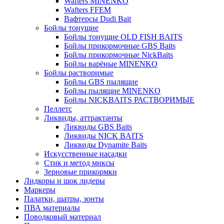
Wafters MINENKO
Wafters FFEM
Вафтерсы Dudi Bait
Бойлы тонущие
Бойлы тонущие OLD FISH BAITS
Бойлы прикормочные GBS Baits
Бойлы прикормочные NickBaits
Бойлы варёные MINENKO
Бойлы растворимые
Бойлы GBS пылящие
Бойлы пылящие MINENKO
Бойлы NICKBAITS РАСТВОРИМЫЕ
Пеллетс
Ликвиды, аттрактанты
Ликвиды GBS Baits
Ликвиды NICK BAITS
Ликвиды Dynamite Baits
Искусственные насадки
Стик и метод миксы
Зерновые прикормки
Лидкоры и шок лидеры
Маркеры
Палатки, шатры, зонты
ПВА материалы
Поводковый материал