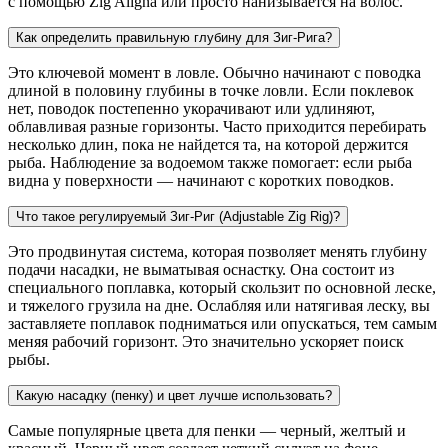
с помощью Zig Aligna или просто нанизывается на волос.
Как определить правильную глубину для Зиг-Рига?
Это ключевой момент в ловле. Обычно начинают с поводка
длиной в половину глубины в точке ловли. Если поклевок
нет, поводок постепенно укорачивают или удлиняют,
облавливая разные горизонты. Часто приходится перебирать
несколько длин, пока не найдется та, на которой держится
рыба. Наблюдение за водоемом также помогает: если рыба
видна у поверхности — начинают с коротких поводков.
Что такое регулируемый Зиг-Риг (Adjustable Zig Rig)?
Это продвинутая система, которая позволяет менять глубину
подачи насадки, не выматывая оснастку. Она состоит из
специального поплавка, который скользит по основной леске,
и тяжелого грузила на дне. Ослабляя или натягивая леску, вы
заставляете поплавок подниматься или опускаться, тем самым
меняя рабочий горизонт. Это значительно ускоряет поиск
рыбы.
Какую насадку (пенку) и цвет лучше использовать?
Самые популярные цвета для пенки — черный, желтый и