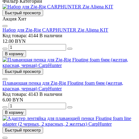
Фильтр
Категории
Быстрый просмотр
Акция
Хит
Набор для Zig-Rig CARPHUNTER Zig Aligna KIT
Код товара: 4144
В наличии
12.00 BYN
В корзину
Быстрый просмотр
Плавающая пенка для Zig-Rig Floating foam 6мм (желтая,
красная, черная) CarpHunter
Код товара: 4143
В наличии
6.00 BYN
В корзину
Быстрый просмотр