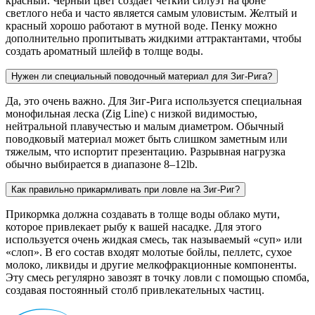
красный. Черный цвет создает четкий силуэт на фоне
светлого неба и часто является самым уловистым. Желтый и
красный хорошо работают в мутной воде. Пенку можно
дополнительно пропитывать жидкими аттрактантами, чтобы
создать ароматный шлейф в толще воды.
Нужен ли специальный поводочный материал для Зиг-Рига?
Да, это очень важно. Для Зиг-Рига используется специальная
монофильная леска (Zig Line) с низкой видимостью,
нейтральной плавучестью и малым диаметром. Обычный
поводковый материал может быть слишком заметным или
тяжелым, что испортит презентацию. Разрывная нагрузка
обычно выбирается в диапазоне 8–12lb.
Как правильно прикармливать при ловле на Зиг-Риг?
Прикормка должна создавать в толще воды облако мути,
которое привлекает рыбу к вашей насадке. Для этого
используется очень жидкая смесь, так называемый «суп» или
«слоп». В его состав входят молотые бойлы, пеллетс, сухое
молоко, ликвиды и другие мелкофракционные компоненты.
Эту смесь регулярно завозят в точку ловли с помощью спомба,
создавая постоянный столб привлекательных частиц.