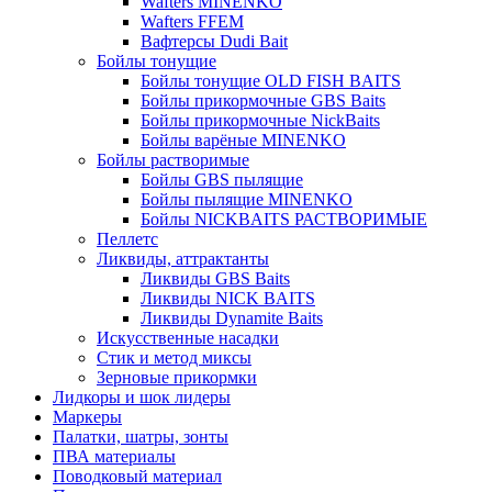
Wafters MINENKO
Wafters FFEM
Вафтерсы Dudi Bait
Бойлы тонущие
Бойлы тонущие OLD FISH BAITS
Бойлы прикормочные GBS Baits
Бойлы прикормочные NickBaits
Бойлы варёные MINENKO
Бойлы растворимые
Бойлы GBS пылящие
Бойлы пылящие MINENKO
Бойлы NICKBAITS РАСТВОРИМЫЕ
Пеллетс
Ликвиды, аттрактанты
Ликвиды GBS Baits
Ликвиды NICK BAITS
Ликвиды Dynamite Baits
Искусственные насадки
Стик и метод миксы
Зерновые прикормки
Лидкоры и шок лидеры
Маркеры
Палатки, шатры, зонты
ПВА материалы
Поводковый материал