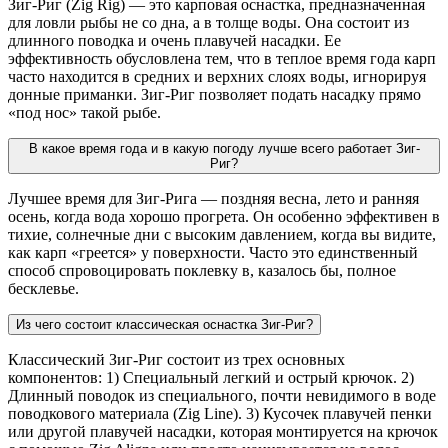
Зиг-Риг (Zig Rig) — это карповая оснастка, предназначенная
для ловли рыбы не со дна, а в толще воды. Она состоит из
длинного поводка и очень плавучей насадки. Ее
эффективность обусловлена тем, что в теплое время года карп
часто находится в средних и верхних слоях воды, игнорируя
донные приманки. Зиг-Риг позволяет подать насадку прямо
«под нос» такой рыбе.
В какое время года и в какую погоду лучше всего работает Зиг-
Риг?
Лучшее время для Зиг-Рига — поздняя весна, лето и ранняя
осень, когда вода хорошо прогрета. Он особенно эффективен в
тихие, солнечные дни с высоким давлением, когда вы видите,
как карп «греется» у поверхности. Часто это единственный
способ спровоцировать поклевку в, казалось бы, полное
бесклевье.
Из чего состоит классическая оснастка Зиг-Риг?
Классический Зиг-Риг состоит из трех основных
компонентов: 1) Специальный легкий и острый крючок. 2)
Длинный поводок из специального, почти невидимого в воде
поводкового материала (Zig Line). 3) Кусочек плавучей пенки
или другой плавучей насадки, которая монтируется на крючок