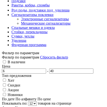
Подсаки
Ракеты, кобры, спомбы
Род поды, подставки под удилища
Сигнализаторы поклевки
Электронные сигнализаторы
Механические сигнализаторы
Спальные мешки и одеяла
Стойки, перекладины
Сумки, чехлы
Удилища
Фидерная программа
Фильтр по параметрам
Фильтр по параметрам
Сбросить фильтр
В наличии
Цена
-
Тип предложения
Хит
Скидки
Акции
Новинки
По дате
По алфавиту
По цене
Показывать по:
товаров на странице