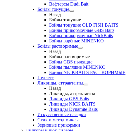
Вафтерсы Dudi Bait
Бойлы тонущие
Назад
Бойлы тонущие
Бойлы тонущие OLD FISH BAITS
Бойлы прикормочные GBS Baits
Бойлы прикормочные NickBaits
Бойлы варёные MINENKO
Бойлы растворимые
Назад
Бойлы растворимые
Бойлы GBS пылящие
Бойлы пылящие MINENKO
Бойлы NICKBAITS РАСТВОРИМЫЕ
Пеллетс
Ликвиды, аттрактанты
Назад
Ликвиды, аттрактанты
Ликвиды GBS Baits
Ликвиды NICK BAITS
Ликвиды Dynamite Baits
Искусственные насадки
Стик и метод миксы
Зерновые прикормки
Лидкоры и шок лидеры