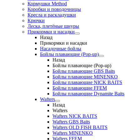
Кормушки Method
Коробки и поводочницы
Кресла и раскладушки
Крючки
Леска, плетёные шнуры
Прикормки и насадки
Назад
Прикормки и насадки
Насадочные бойлы
Бойлы плавающие (Pop-up)
Назад
Бойлы плавающие (Pop-up)
Бойлы плавающие GBS Baits
Бойлы плавающие MINENKO
Бойлы плавающие NICK BAITS
Бойлы плавающие FFEM
Бойлы плавающие Dynamite Baits
Wafters
Назад
Wafters
Wafters NICK BAITS
Wafters GBS Baits
Wafters OLD FISH BAITS
Wafters MINENKO
Wafters FFEM