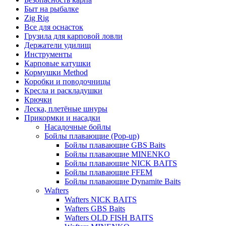
Быт на рыбалке
Zig Rig
Все для оснасток
Грузила для карповой ловли
Держатели удилищ
Инструменты
Карповые катушки
Кормушки Method
Коробки и поводочницы
Кресла и раскладушки
Крючки
Леска, плетёные шнуры
Прикормки и насадки
Насадочные бойлы
Бойлы плавающие (Pop-up)
Бойлы плавающие GBS Baits
Бойлы плавающие MINENKO
Бойлы плавающие NICK BAITS
Бойлы плавающие FFEM
Бойлы плавающие Dynamite Baits
Wafters
Wafters NICK BAITS
Wafters GBS Baits
Wafters OLD FISH BAITS