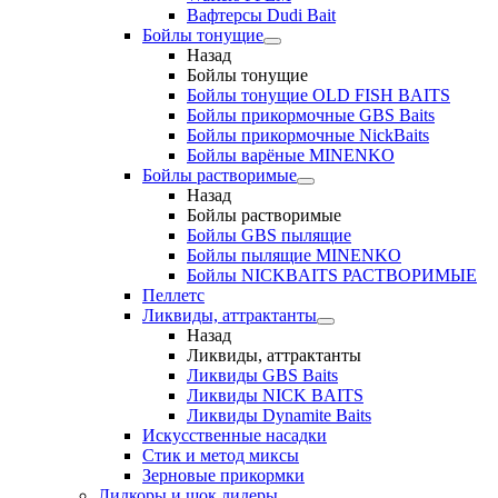
Вафтерсы Dudi Bait
Бойлы тонущие
Назад
Бойлы тонущие
Бойлы тонущие OLD FISH BAITS
Бойлы прикормочные GBS Baits
Бойлы прикормочные NickBaits
Бойлы варёные MINENKO
Бойлы растворимые
Назад
Бойлы растворимые
Бойлы GBS пылящие
Бойлы пылящие MINENKO
Бойлы NICKBAITS РАСТВОРИМЫЕ
Пеллетс
Ликвиды, аттрактанты
Назад
Ликвиды, аттрактанты
Ликвиды GBS Baits
Ликвиды NICK BAITS
Ликвиды Dynamite Baits
Искусственные насадки
Стик и метод миксы
Зерновые прикормки
Лидкоры и шок лидеры