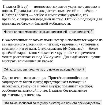
Палатка (Bivvy) — полностью закрытое укрытие с дверью и
полом. Предназначено для длительных сессий и ночёвок. •
Шелтер (Shelter) — лёгкое и компактное укрытие, как
правило, с открытой передней частью. Отлично подходит для
дневных рыбалок и быстрой мобильности.
На что влияет материал каркаса (алюминий, стеклопластик)?
В качественных палатках почти всегда используется каркас из
авиационного алюминия: • лёгкий; • прочный; • устойчив к
времени и нагрузкам. Стеклопластик (фибергласс) — более
дешёвый вариант, но: • тяжелее; • хрупкий; • со временем
может расслаиваться под УФ-лучами. Для надёжности лучше
выбирать алюминиевый каркас.
Обязательно ли палатке иметь пристегивающийся пол?
Да, это очень важная опция. Пристёгивающийся пол:
защищает от влаги снизу; предотвращает попадание
насекомых, грызунов и змей внутрь; повышает комфорт,
особенно на влажной почве. Палатки без пола менее
практичны для ночевок.
Что такое карповый зонт (brolly system) и в чем его преимущество?