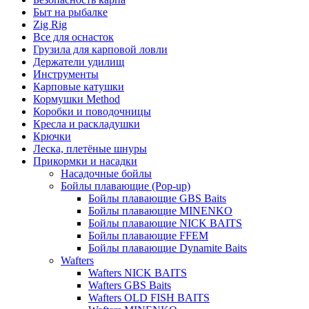
Быт на рыбалке
Zig Rig
Все для оснасток
Грузила для карповой ловли
Держатели удилищ
Инструменты
Карповые катушки
Кормушки Method
Коробки и поводочницы
Кресла и раскладушки
Крючки
Леска, плетёные шнуры
Прикормки и насадки
Насадочные бойлы
Бойлы плавающие (Pop-up)
Бойлы плавающие GBS Baits
Бойлы плавающие MINENKO
Бойлы плавающие NICK BAITS
Бойлы плавающие FFEM
Бойлы плавающие Dynamite Baits
Wafters
Wafters NICK BAITS
Wafters GBS Baits
Wafters OLD FISH BAITS