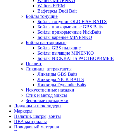
Wafters MINENKO
Wafters FFEM
Вафтерсы Dudi Bait
Бойлы тонущие
Бойлы тонущие OLD FISH BAITS
Бойлы прикормочные GBS Baits
Бойлы прикормочные NickBaits
Бойлы варёные MINENKO
Бойлы растворимые
Бойлы GBS пылящие
Бойлы пылящие MINENKO
Бойлы NICKBAITS РАСТВОРИМЫЕ
Пеллетс
Ликвиды, аттрактанты
Ликвиды GBS Baits
Ликвиды NICK BAITS
Ликвиды Dynamite Baits
Искусственные насадки
Стик и метод миксы
Зерновые прикормки
Лидкоры и шок лидеры
Маркеры
Палатки, шатры, зонты
ПВА материалы
Поводковый материал