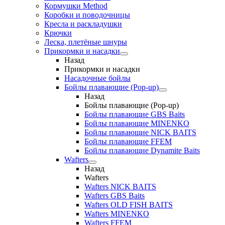
Кормушки Method
Коробки и поводочницы
Кресла и раскладушки
Крючки
Леска, плетёные шнуры
Прикормки и насадки
Назад
Прикормки и насадки
Насадочные бойлы
Бойлы плавающие (Pop-up)
Назад
Бойлы плавающие (Pop-up)
Бойлы плавающие GBS Baits
Бойлы плавающие MINENKO
Бойлы плавающие NICK BAITS
Бойлы плавающие FFEM
Бойлы плавающие Dynamite Baits
Wafters
Назад
Wafters
Wafters NICK BAITS
Wafters GBS Baits
Wafters OLD FISH BAITS
Wafters MINENKO
Wafters FFEM