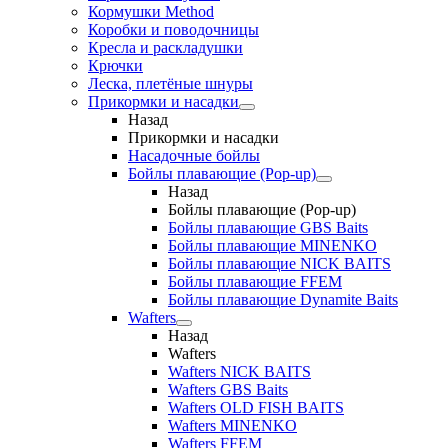
Кормушки Method
Коробки и поводочницы
Кресла и раскладушки
Крючки
Леска, плетёные шнуры
Прикормки и насадки
Назад
Прикормки и насадки
Насадочные бойлы
Бойлы плавающие (Pop-up)
Назад
Бойлы плавающие (Pop-up)
Бойлы плавающие GBS Baits
Бойлы плавающие MINENKO
Бойлы плавающие NICK BAITS
Бойлы плавающие FFEM
Бойлы плавающие Dynamite Baits
Wafters
Назад
Wafters
Wafters NICK BAITS
Wafters GBS Baits
Wafters OLD FISH BAITS
Wafters MINENKO
Wafters FFEM