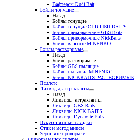
Вафтерсы Dudi Bait
Бойлы тонущие
Назад
Бойлы тонущие
Бойлы тонущие OLD FISH BAITS
Бойлы прикормочные GBS Baits
Бойлы прикормочные NickBaits
Бойлы варёные MINENKO
Бойлы растворимые
Назад
Бойлы растворимые
Бойлы GBS пылящие
Бойлы пылящие MINENKO
Бойлы NICKBAITS РАСТВОРИМЫЕ
Пеллетс
Ликвиды, аттрактанты
Назад
Ликвиды, аттрактанты
Ликвиды GBS Baits
Ликвиды NICK BAITS
Ликвиды Dynamite Baits
Искусственные насадки
Стик и метод миксы
Зерновые прикормки
Лидкоры и шок лидеры