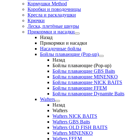
Кормушки Method
Коробки и поводочницы
Кресла и раскладушки
Крючки
Леска, плетёные шнуры
Прикормки и насадки
Назад
Прикормки и насадки
Насадочные бойлы
Бойлы плавающие (Pop-up)
Назад
Бойлы плавающие (Pop-up)
Бойлы плавающие GBS Baits
Бойлы плавающие MINENKO
Бойлы плавающие NICK BAITS
Бойлы плавающие FFEM
Бойлы плавающие Dynamite Baits
Wafters
Назад
Wafters
Wafters NICK BAITS
Wafters GBS Baits
Wafters OLD FISH BAITS
Wafters MINENKO
Wafters FFEM