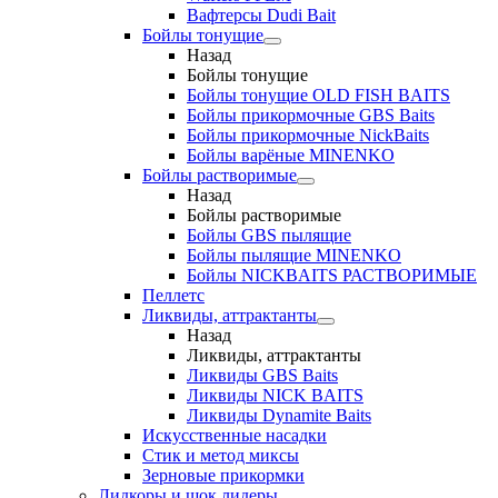
Вафтерсы Dudi Bait
Бойлы тонущие
Назад
Бойлы тонущие
Бойлы тонущие OLD FISH BAITS
Бойлы прикормочные GBS Baits
Бойлы прикормочные NickBaits
Бойлы варёные MINENKO
Бойлы растворимые
Назад
Бойлы растворимые
Бойлы GBS пылящие
Бойлы пылящие MINENKO
Бойлы NICKBAITS РАСТВОРИМЫЕ
Пеллетс
Ликвиды, аттрактанты
Назад
Ликвиды, аттрактанты
Ликвиды GBS Baits
Ликвиды NICK BAITS
Ликвиды Dynamite Baits
Искусственные насадки
Стик и метод миксы
Зерновые прикормки
Лидкоры и шок лидеры