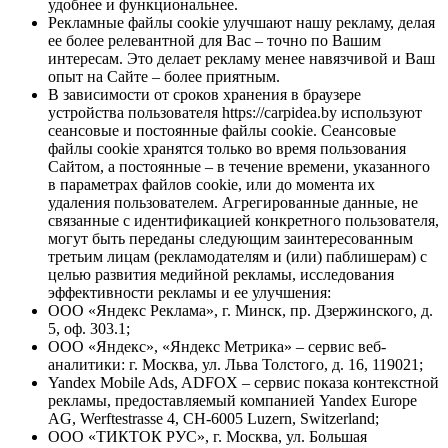
удобнее и функциональнее.
Рекламные файлы cookie улучшают нашу рекламу, делая
ее более релевантной для Вас – точно по Вашим
интересам. Это делает рекламу менее навязчивой и Ваш
опыт на Сайте – более приятным.
В зависимости от сроков хранения в браузере
устройства пользователя https://carpidea.by используют
сеансовые и постоянные файлы cookie. Сеансовые
файлы cookie хранятся только во время пользования
Сайтом, а постоянные – в течение времени, указанного
в параметрах файлов cookie, или до момента их
удаления пользователем. Агрегированные данные, не
связанные с идентификацией конкретного пользователя,
могут быть переданы следующим заинтересованным
третьим лицам (рекламодателям и (или) паблишерам) с
целью развития медийной рекламы, исследования
эффективности рекламы и ее улучшения:
ООО «Яндекс Реклама», г. Минск, пр. Дзержинского, д.
5, оф. 303.1;
ООО «Яндекс», «Яндекс Метрика» – сервис веб-
аналитики: г. Москва, ул. Льва Толстого, д. 16, 119021;
Yandex Mobile Ads, ADFOX – сервис показа контекстной
рекламы, предоставляемый компанией Yandex Europe
AG, Werftestrasse 4, CH-6005 Luzern, Switzerland;
ООО «ТИКТОК РУС», г. Москва, ул. Большая