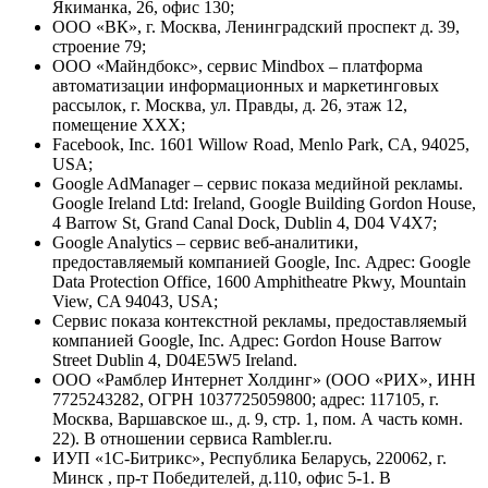
Якиманка, 26, офис 130;
ООО «ВК», г. Москва, Ленинградский проспект д. 39,
строение 79;
ООО «Майндбокс», сервис Mindbox – платформа
автоматизации информационных и маркетинговых
рассылок, г. Москва, ул. Правды, д. 26, этаж 12,
помещение XXX;
Facebook, Inc. 1601 Willow Road, Menlo Park, CA, 94025,
USA;
Google AdManager – сервис показа медийной рекламы.
Google Ireland Ltd: Ireland, Google Building Gordon House,
4 Barrow St, Grand Canal Dock, Dublin 4, D04 V4X7;
Google Analytics – сервис веб-аналитики,
предоставляемый компанией Google, Inc. Адрес: Google
Data Protection Office, 1600 Amphitheatre Pkwy, Mountain
View, CA 94043, USA;
Сервис показа контекстной рекламы, предоставляемый
компанией Google, Inc. Адрес: Gordon House Barrow
Street Dublin 4, D04E5W5 Ireland.
ООО «Рамблер Интернет Холдинг» (ООО «РИХ», ИНН
7725243282, ОГРН 1037725059800; адрес: 117105, г.
Москва, Варшавское ш., д. 9, стр. 1, пом. А часть комн.
22). В отношении сервиса Rambler.ru.
ИУП «1С-Битрикс», Республика Беларусь, 220062, г.
Минск , пр-т Победителей, д.110, офис 5-1. В