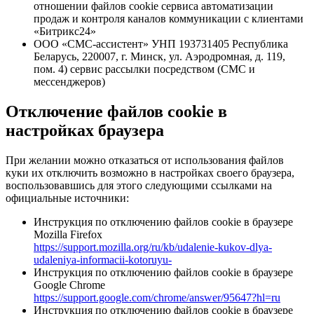
отношении файлов cookie сервиса автоматизации
продаж и контроля каналов коммуникации с клиентами
«Битрикс24»
ООО «СМС-ассистент» УНП 193731405 Республика
Беларусь, 220007, г. Минск, ул. Аэродромная, д. 119,
пом. 4) сервис рассылки посредством (СМС и
мессенджеров)
Отключение файлов cookie в
настройках браузера
При желании можно отказаться от использования файлов
куки их отключить возможно в настройках своего браузера,
воспользовавшись для этого следующими ссылками на
официальные источники:
Инструкция по отключению файлов cookie в браузере
Mozilla Firefox
https://support.mozilla.org/ru/kb/udalenie-kukov-dlya-
udaleniya-informacii-kotoruyu-
Инструкция по отключению файлов cookie в браузере
Google Chrome
https://support.google.com/chrome/answer/95647?hl=ru
Инструкция по отключению файлов cookie в браузере