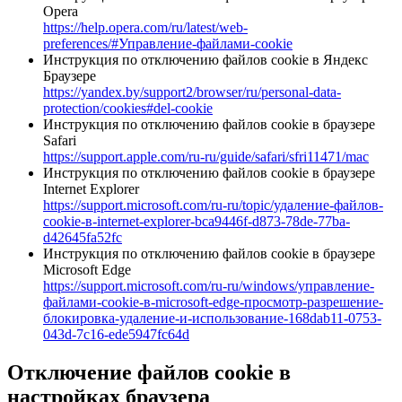
Opera
https://help.opera.com/ru/latest/web-
preferences/#Управление-файлами-cookie
Инструкция по отключению файлов cookie в Яндекс
Браузере
https://yandex.by/support2/browser/ru/personal-data-
protection/cookies#del-cookie
Инструкция по отключению файлов cookie в браузере
Safari
https://support.apple.com/ru-ru/guide/safari/sfri11471/mac
Инструкция по отключению файлов cookie в браузере
Internet Explorer
https://support.microsoft.com/ru-ru/topic/удаление-файлов-
cookie-в-internet-explorer-bca9446f-d873-78de-77ba-
d42645fa52fc
Инструкция по отключению файлов cookie в браузере
Microsoft Edge
https://support.microsoft.com/ru-ru/windows/управление-
файлами-cookie-в-microsoft-edge-просмотр-разрешение-
блокировка-удаление-и-использование-168dab11-0753-
043d-7c16-ede5947fc64d
Отключение файлов cookie в
настройках браузера