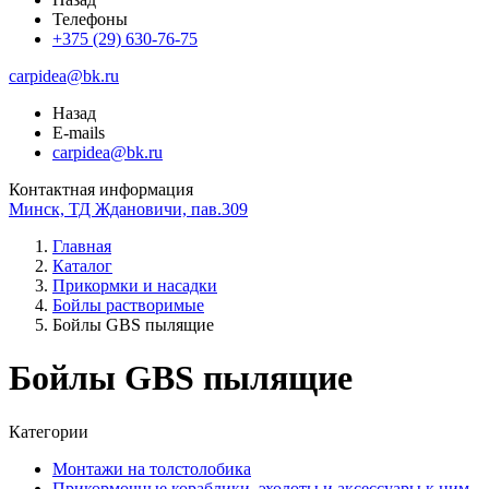
Телефоны
+375 (29) 630-76-75
carpidea@bk.ru
Назад
E-mails
carpidea@bk.ru
Контактная информация
Минск, ТД Ждановичи, пав.309
Главная
Каталог
Прикормки и насадки
Бойлы растворимые
Бойлы GBS пылящие
Бойлы GBS пылящие
Категории
Монтажи на толстолобика
Прикормочные кораблики, эхолоты и аксессуары к ним