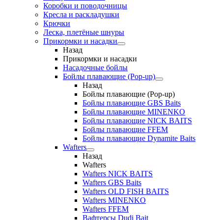
Коробки и поводочницы
Кресла и раскладушки
Крючки
Леска, плетёные шнуры
Прикормки и насадки
Назад
Прикормки и насадки
Насадочные бойлы
Бойлы плавающие (Pop-up)
Назад
Бойлы плавающие (Pop-up)
Бойлы плавающие GBS Baits
Бойлы плавающие MINENKO
Бойлы плавающие NICK BAITS
Бойлы плавающие FFEM
Бойлы плавающие Dynamite Baits
Wafters
Назад
Wafters
Wafters NICK BAITS
Wafters GBS Baits
Wafters OLD FISH BAITS
Wafters MINENKO
Wafters FFEM
Вафтерсы Dudi Bait