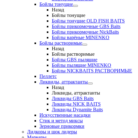
Бойлы тонущие
Назад
Бойлы тонущие
Бойлы тонущие OLD FISH BAITS
Бойлы прикормочные GBS Baits
Бойлы прикормочные NickBaits
Бойлы варёные MINENKO
Бойлы растворимые
Назад
Бойлы растворимые
Бойлы GBS пылящие
Бойлы пылящие MINENKO
Бойлы NICKBAITS РАСТВОРИМЫЕ
Пеллетс
Ликвиды, аттрактанты
Назад
Ликвиды, аттрактанты
Ликвиды GBS Baits
Ликвиды NICK BAITS
Ликвиды Dynamite Baits
Искусственные насадки
Стик и метод миксы
Зерновые прикормки
Лидкоры и шок лидеры
Маркеры