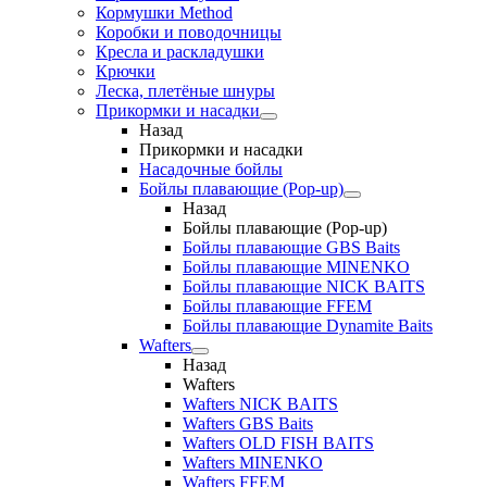
Кормушки Method
Коробки и поводочницы
Кресла и раскладушки
Крючки
Леска, плетёные шнуры
Прикормки и насадки
Назад
Прикормки и насадки
Насадочные бойлы
Бойлы плавающие (Pop-up)
Назад
Бойлы плавающие (Pop-up)
Бойлы плавающие GBS Baits
Бойлы плавающие MINENKO
Бойлы плавающие NICK BAITS
Бойлы плавающие FFEM
Бойлы плавающие Dynamite Baits
Wafters
Назад
Wafters
Wafters NICK BAITS
Wafters GBS Baits
Wafters OLD FISH BAITS
Wafters MINENKO
Wafters FFEM