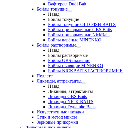
Вафтерсы Dudi Bait
Бойлы тонущие
Назад
Бойлы тонущие
Бойлы тонущие OLD FISH BAITS
Бойлы прикормочные GBS Baits
Бойлы прикормочные NickBaits
Бойлы варёные MINENKO
Бойлы растворимые
Назад
Бойлы растворимые
Бойлы GBS пылящие
Бойлы пылящие MINENKO
Бойлы NICKBAITS РАСТВОРИМЫЕ
Пеллетс
Ликвиды, аттрактанты
Назад
Ликвиды, аттрактанты
Ликвиды GBS Baits
Ликвиды NICK BAITS
Ликвиды Dynamite Baits
Искусственные насадки
Стик и метод миксы
Зерновые прикормки
Лидкоры и шок лидеры