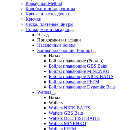
Кормушки Method
Коробки и поводочницы
Кресла и раскладушки
Крючки
Леска, плетёные шнуры
Прикормки и насадки
Назад
Прикормки и насадки
Насадочные бойлы
Бойлы плавающие (Pop-up)
Назад
Бойлы плавающие (Pop-up)
Бойлы плавающие GBS Baits
Бойлы плавающие MINENKO
Бойлы плавающие NICK BAITS
Бойлы плавающие FFEM
Бойлы плавающие Dynamite Baits
Wafters
Назад
Wafters
Wafters NICK BAITS
Wafters GBS Baits
Wafters OLD FISH BAITS
Wafters MINENKO
Wafters FFEM