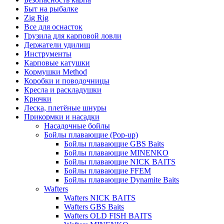
Быт на рыбалке
Zig Rig
Все для оснасток
Грузила для карповой ловли
Держатели удилищ
Инструменты
Карповые катушки
Кормушки Method
Коробки и поводочницы
Кресла и раскладушки
Крючки
Леска, плетёные шнуры
Прикормки и насадки
Насадочные бойлы
Бойлы плавающие (Pop-up)
Бойлы плавающие GBS Baits
Бойлы плавающие MINENKO
Бойлы плавающие NICK BAITS
Бойлы плавающие FFEM
Бойлы плавающие Dynamite Baits
Wafters
Wafters NICK BAITS
Wafters GBS Baits
Wafters OLD FISH BAITS