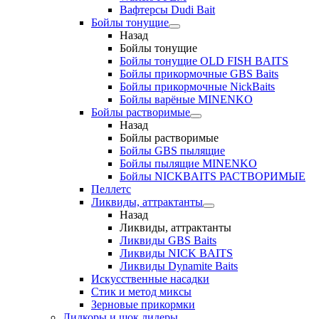
Вафтерсы Dudi Bait
Бойлы тонущие
Назад
Бойлы тонущие
Бойлы тонущие OLD FISH BAITS
Бойлы прикормочные GBS Baits
Бойлы прикормочные NickBaits
Бойлы варёные MINENKO
Бойлы растворимые
Назад
Бойлы растворимые
Бойлы GBS пылящие
Бойлы пылящие MINENKO
Бойлы NICKBAITS РАСТВОРИМЫЕ
Пеллетс
Ликвиды, аттрактанты
Назад
Ликвиды, аттрактанты
Ликвиды GBS Baits
Ликвиды NICK BAITS
Ликвиды Dynamite Baits
Искусственные насадки
Стик и метод миксы
Зерновые прикормки
Лидкоры и шок лидеры