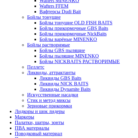
Wafters MINENKO
Wafters FFEM
Вафтерсы Dudi Bait
Бойлы тонущие
Бойлы тонущие OLD FISH BAITS
Бойлы прикормочные GBS Baits
Бойлы прикормочные NickBaits
Бойлы варёные MINENKO
Бойлы растворимые
Бойлы GBS пылящие
Бойлы пылящие MINENKO
Бойлы NICKBAITS РАСТВОРИМЫЕ
Пеллетс
Ликвиды, аттрактанты
Ликвиды GBS Baits
Ликвиды NICK BAITS
Ликвиды Dynamite Baits
Искусственные насадки
Стик и метод миксы
Зерновые прикормки
Лидкоры и шок лидеры
Маркеры
Палатки, шатры, зонты
ПВА материалы
Поводковый материал