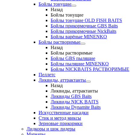
Бойлы тонущие
Назад
Бойлы тонущие
Бойлы тонущие OLD FISH BAITS
Бойлы прикормочные GBS Baits
Бойлы прикормочные NickBaits
Бойлы варёные MINENKO
Бойлы растворимые
Назад
Бойлы растворимые
Бойлы GBS пылящие
Бойлы пылящие MINENKO
Бойлы NICKBAITS РАСТВОРИМЫЕ
Пеллетс
Ликвиды, аттрактанты
Назад
Ликвиды, аттрактанты
Ликвиды GBS Baits
Ликвиды NICK BAITS
Ликвиды Dynamite Baits
Искусственные насадки
Стик и метод миксы
Зерновые прикормки
Лидкоры и шок лидеры
Маркеры