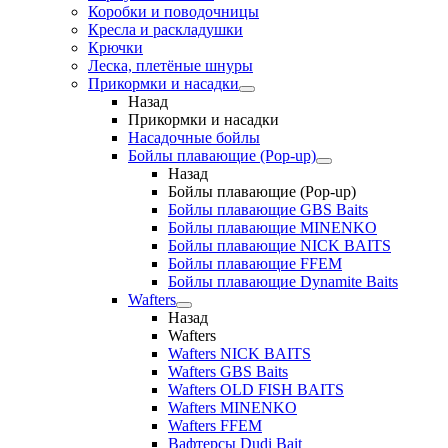
Коробки и поводочницы
Кресла и раскладушки
Крючки
Леска, плетёные шнуры
Прикормки и насадки
Назад
Прикормки и насадки
Насадочные бойлы
Бойлы плавающие (Pop-up)
Назад
Бойлы плавающие (Pop-up)
Бойлы плавающие GBS Baits
Бойлы плавающие MINENKO
Бойлы плавающие NICK BAITS
Бойлы плавающие FFEM
Бойлы плавающие Dynamite Baits
Wafters
Назад
Wafters
Wafters NICK BAITS
Wafters GBS Baits
Wafters OLD FISH BAITS
Wafters MINENKO
Wafters FFEM
Вафтерсы Dudi Bait