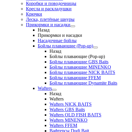
Коробки и поводочницы
Кресла и раскладушки
Крючки
Леска, плетёные шнуры
Прикормки и насадки
Назад
Прикормки и насадки
Насадочные бойлы
Бойлы плавающие (Pop-up)
Назад
Бойлы плавающие (Pop-up)
Бойлы плавающие GBS Baits
Бойлы плавающие MINENKO
Бойлы плавающие NICK BAITS
Бойлы плавающие FFEM
Бойлы плавающие Dynamite Baits
Wafters
Назад
Wafters
Wafters NICK BAITS
Wafters GBS Baits
Wafters OLD FISH BAITS
Wafters MINENKO
Wafters FFEM
Вафтерсы Dudi Bait