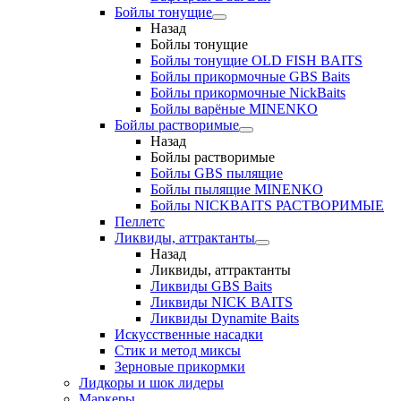
Бойлы тонущие
Назад
Бойлы тонущие
Бойлы тонущие OLD FISH BAITS
Бойлы прикормочные GBS Baits
Бойлы прикормочные NickBaits
Бойлы варёные MINENKO
Бойлы растворимые
Назад
Бойлы растворимые
Бойлы GBS пылящие
Бойлы пылящие MINENKO
Бойлы NICKBAITS РАСТВОРИМЫЕ
Пеллетс
Ликвиды, аттрактанты
Назад
Ликвиды, аттрактанты
Ликвиды GBS Baits
Ликвиды NICK BAITS
Ликвиды Dynamite Baits
Искусственные насадки
Стик и метод миксы
Зерновые прикормки
Лидкоры и шок лидеры
Маркеры