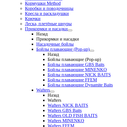
Кормушки Method
Коробки и поводочницы
Кресла и раскладушки
Крючки
Леска, плетёные шнуры
Прикормки и насадки
Назад
Прикормки и насадки
Насадочные бойлы
Бойлы плавающие (Pop-up)
Назад
Бойлы плавающие (Pop-up)
Бойлы плавающие GBS Baits
Бойлы плавающие MINENKO
Бойлы плавающие NICK BAITS
Бойлы плавающие FFEM
Бойлы плавающие Dynamite Baits
Wafters
Назад
Wafters
Wafters NICK BAITS
Wafters GBS Baits
Wafters OLD FISH BAITS
Wafters MINENKO
Wafters FFEM