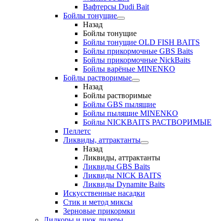
Вафтерсы Dudi Bait
Бойлы тонущие
Назад
Бойлы тонущие
Бойлы тонущие OLD FISH BAITS
Бойлы прикормочные GBS Baits
Бойлы прикормочные NickBaits
Бойлы варёные MINENKO
Бойлы растворимые
Назад
Бойлы растворимые
Бойлы GBS пылящие
Бойлы пылящие MINENKO
Бойлы NICKBAITS РАСТВОРИМЫЕ
Пеллетс
Ликвиды, аттрактанты
Назад
Ликвиды, аттрактанты
Ликвиды GBS Baits
Ликвиды NICK BAITS
Ликвиды Dynamite Baits
Искусственные насадки
Стик и метод миксы
Зерновые прикормки
Лидкоры и шок лидеры