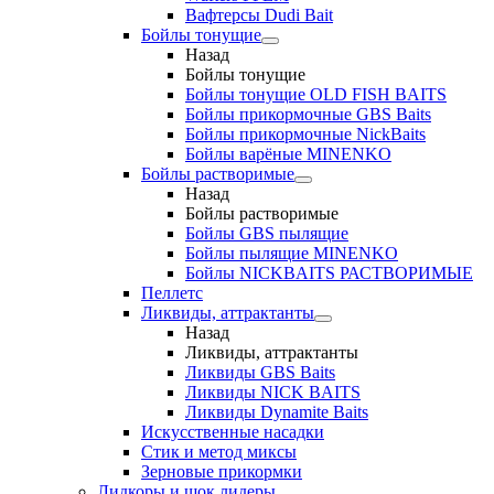
Вафтерсы Dudi Bait
Бойлы тонущие
Назад
Бойлы тонущие
Бойлы тонущие OLD FISH BAITS
Бойлы прикормочные GBS Baits
Бойлы прикормочные NickBaits
Бойлы варёные MINENKO
Бойлы растворимые
Назад
Бойлы растворимые
Бойлы GBS пылящие
Бойлы пылящие MINENKO
Бойлы NICKBAITS РАСТВОРИМЫЕ
Пеллетс
Ликвиды, аттрактанты
Назад
Ликвиды, аттрактанты
Ликвиды GBS Baits
Ликвиды NICK BAITS
Ликвиды Dynamite Baits
Искусственные насадки
Стик и метод миксы
Зерновые прикормки
Лидкоры и шок лидеры