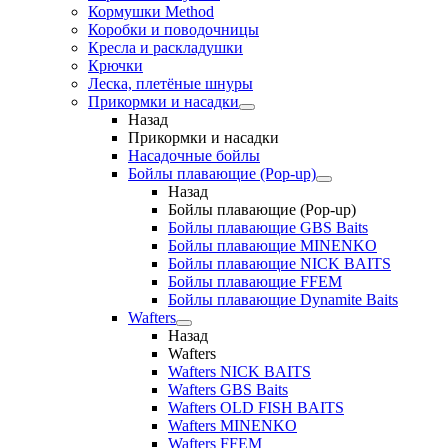
Кормушки Method
Коробки и поводочницы
Кресла и раскладушки
Крючки
Леска, плетёные шнуры
Прикормки и насадки
Назад
Прикормки и насадки
Насадочные бойлы
Бойлы плавающие (Pop-up)
Назад
Бойлы плавающие (Pop-up)
Бойлы плавающие GBS Baits
Бойлы плавающие MINENKO
Бойлы плавающие NICK BAITS
Бойлы плавающие FFEM
Бойлы плавающие Dynamite Baits
Wafters
Назад
Wafters
Wafters NICK BAITS
Wafters GBS Baits
Wafters OLD FISH BAITS
Wafters MINENKO
Wafters FFEM