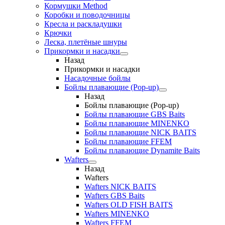
Кормушки Method
Коробки и поводочницы
Кресла и раскладушки
Крючки
Леска, плетёные шнуры
Прикормки и насадки
Назад
Прикормки и насадки
Насадочные бойлы
Бойлы плавающие (Pop-up)
Назад
Бойлы плавающие (Pop-up)
Бойлы плавающие GBS Baits
Бойлы плавающие MINENKO
Бойлы плавающие NICK BAITS
Бойлы плавающие FFEM
Бойлы плавающие Dynamite Baits
Wafters
Назад
Wafters
Wafters NICK BAITS
Wafters GBS Baits
Wafters OLD FISH BAITS
Wafters MINENKO
Wafters FFEM