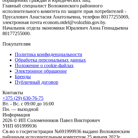
обращениях граждан и юридических лиц:
Главный специалист Воложинского районного
исполнительного комитета по защите прав потребителей -
Прусалович Анастасия Анатольевна, телефон 80177255069,
электронная почта econom.otdel@volozhin.gov.by.
Начальник отдела экономики Юралевич Анна Геннадьевна
80177255000.
Покупателям
Политика конфиденциальности
Обработка персональных данных
Положение о cookie-файлах
Электронное обращение
Бренды
Публичный договор
Контакты
+375 (29) 630-76-75
Вт. - Вс. с 09:00 до 16:00
Пн. — выходной
Информация
2026 © ИП Соломенников Павел Викторович
УНП 691999936
Св-во о госрегистрации №691999936 выдано Воложинским
районным исполнительным комитетом 25 января 2023г.