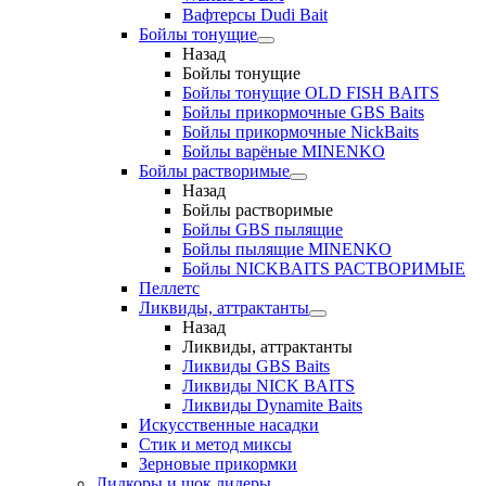
Вафтерсы Dudi Bait
Бойлы тонущие
Назад
Бойлы тонущие
Бойлы тонущие OLD FISH BAITS
Бойлы прикормочные GBS Baits
Бойлы прикормочные NickBaits
Бойлы варёные MINENKO
Бойлы растворимые
Назад
Бойлы растворимые
Бойлы GBS пылящие
Бойлы пылящие MINENKO
Бойлы NICKBAITS РАСТВОРИМЫЕ
Пеллетс
Ликвиды, аттрактанты
Назад
Ликвиды, аттрактанты
Ликвиды GBS Baits
Ликвиды NICK BAITS
Ликвиды Dynamite Baits
Искусственные насадки
Стик и метод миксы
Зерновые прикормки
Лидкоры и шок лидеры