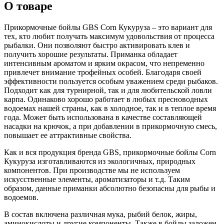
О товаре
Прикормочные бойлы GBS Corn Кукуруза – это вариант для
тех, кто любит получать максимум удовольствия от процесса
рыбалки. Они позволяют быстро активировать клев и
получить хорошие результаты. Приманка обладает
интенсивным ароматом и ярким окрасом, что непременно
привлечет внимание трофейных особей. Благодаря своей
эффективности пользуется особым уважением среди рыбаков.
Подходит как для турнирной, так и для любительской ловли
карпа. Одинаково хорошо работает в любых пресноводных
водоемах нашей страны, как в холодное, так и в теплое время
года. Может быть использована в качестве составляющей
насадки на крючок, а при добавлении в прикормочную смесь,
повышает ее аттрактивные свойства.
Как и вся продукция бренда GBS, прикормочные бойлы Corn
Кукуруза изготавливаются из экологичных, природных
компонентов. При производстве мы не используем
искусственные элементы, ароматизаторы и т.д. Таким
образом, данные приманки абсолютно безопасны для рыбы и
водоемов.
В состав включена различная мука, рыбий белок, жиры,
аминокислоты и другие компоненты. Также в бойлы заложен