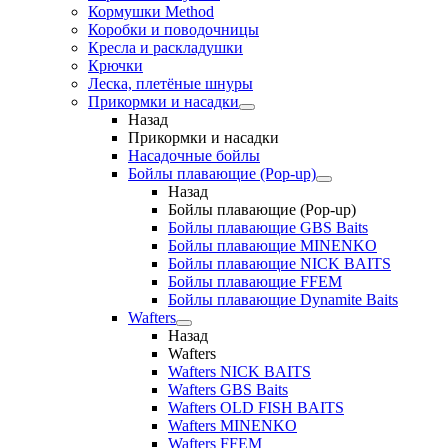
Кормушки Method
Коробки и поводочницы
Кресла и раскладушки
Крючки
Леска, плетёные шнуры
Прикормки и насадки
Назад
Прикормки и насадки
Насадочные бойлы
Бойлы плавающие (Pop-up)
Назад
Бойлы плавающие (Pop-up)
Бойлы плавающие GBS Baits
Бойлы плавающие MINENKO
Бойлы плавающие NICK BAITS
Бойлы плавающие FFEM
Бойлы плавающие Dynamite Baits
Wafters
Назад
Wafters
Wafters NICK BAITS
Wafters GBS Baits
Wafters OLD FISH BAITS
Wafters MINENKO
Wafters FFEM