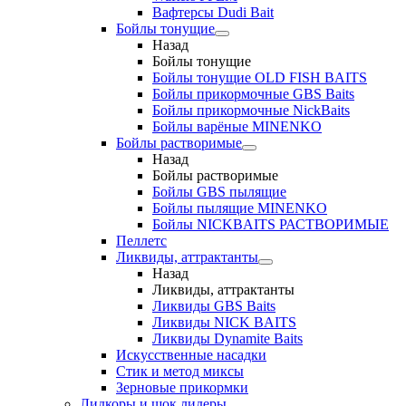
Вафтерсы Dudi Bait
Бойлы тонущие
Назад
Бойлы тонущие
Бойлы тонущие OLD FISH BAITS
Бойлы прикормочные GBS Baits
Бойлы прикормочные NickBaits
Бойлы варёные MINENKO
Бойлы растворимые
Назад
Бойлы растворимые
Бойлы GBS пылящие
Бойлы пылящие MINENKO
Бойлы NICKBAITS РАСТВОРИМЫЕ
Пеллетс
Ликвиды, аттрактанты
Назад
Ликвиды, аттрактанты
Ликвиды GBS Baits
Ликвиды NICK BAITS
Ликвиды Dynamite Baits
Искусственные насадки
Стик и метод миксы
Зерновые прикормки
Лидкоры и шок лидеры