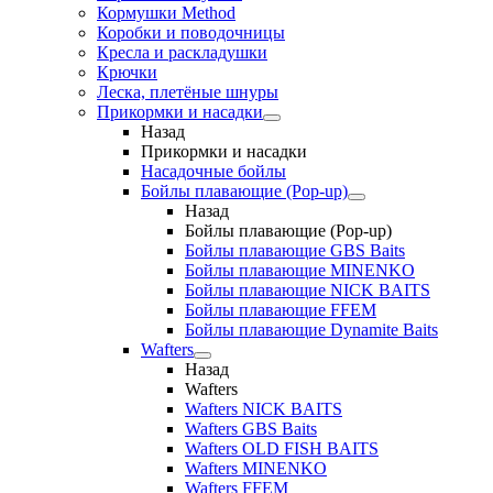
Кормушки Method
Коробки и поводочницы
Кресла и раскладушки
Крючки
Леска, плетёные шнуры
Прикормки и насадки
Назад
Прикормки и насадки
Насадочные бойлы
Бойлы плавающие (Pop-up)
Назад
Бойлы плавающие (Pop-up)
Бойлы плавающие GBS Baits
Бойлы плавающие MINENKO
Бойлы плавающие NICK BAITS
Бойлы плавающие FFEM
Бойлы плавающие Dynamite Baits
Wafters
Назад
Wafters
Wafters NICK BAITS
Wafters GBS Baits
Wafters OLD FISH BAITS
Wafters MINENKO
Wafters FFEM