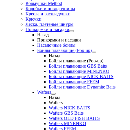
Кормушки Method
Коробки и поводочницы
Кресла и раскладушки
Крючки
Леска, плетёные шнуры
Прикормки и насадки
Назад
Прикормки и насадки
Насадочные бойлы
Бойлы плавающие (Pop-up)
Назад
Бойлы плавающие (Pop-up)
Бойлы плавающие GBS Baits
Бойлы плавающие MINENKO
Бойлы плавающие NICK BAITS
Бойлы плавающие FFEM
Бойлы плавающие Dynamite Baits
Wafters
Назад
Wafters
Wafters NICK BAITS
Wafters GBS Baits
Wafters OLD FISH BAITS
Wafters MINENKO
Wafters FFEM