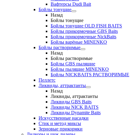
Вафтерсы Dudi Bait
Бойлы тонущие
Назад
Бойлы тонущие
Бойлы тонущие OLD FISH BAITS
Бойлы прикормочные GBS Baits
Бойлы прикормочные NickBaits
Бойлы варёные MINENKO
Бойлы растворимые
Назад
Бойлы растворимые
Бойлы GBS пылящие
Бойлы пылящие MINENKO
Бойлы NICKBAITS РАСТВОРИМЫЕ
Пеллетс
Ликвиды, аттрактанты
Назад
Ликвиды, аттрактанты
Ликвиды GBS Baits
Ликвиды NICK BAITS
Ликвиды Dynamite Baits
Искусственные насадки
Стик и метод миксы
Зерновые прикормки
Лидкоры и шок лидеры