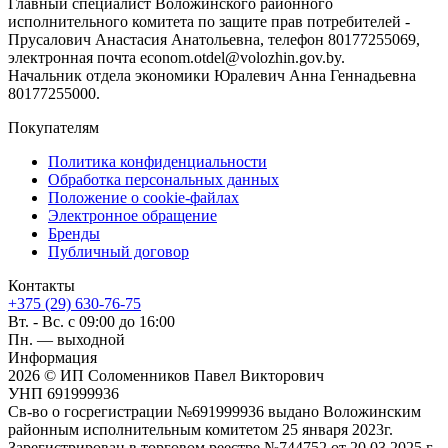
Главный специалист Воложинского районного
исполнительного комитета по защите прав потребителей -
Прусалович Анастасия Анатольевна, телефон 80177255069,
электронная почта econom.otdel@volozhin.gov.by.
Начальник отдела экономики Юралевич Анна Геннадьевна
80177255000.
Покупателям
Политика конфиденциальности
Обработка персональных данных
Положение о cookie-файлах
Электронное обращение
Бренды
Публичный договор
Контакты
+375 (29) 630-76-75
Вт. - Вс. с 09:00 до 16:00
Пн. — выходной
Информация
2026 © ИП Соломенников Павел Викторович
УНП 691999936
Св-во о госрегистрации №691999936 выдано Воложинским
районным исполнительным комитетом 25 января 2023г.
Зарегистрирован в торговом реестре №744752 от 20.03.2025 г.