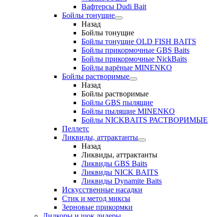
Вафтерсы Dudi Bait
Бойлы тонущие
Назад
Бойлы тонущие
Бойлы тонущие OLD FISH BAITS
Бойлы прикормочные GBS Baits
Бойлы прикормочные NickBaits
Бойлы варёные MINENKO
Бойлы растворимые
Назад
Бойлы растворимые
Бойлы GBS пылящие
Бойлы пылящие MINENKO
Бойлы NICKBAITS РАСТВОРИМЫЕ
Пеллетс
Ликвиды, аттрактанты
Назад
Ликвиды, аттрактанты
Ликвиды GBS Baits
Ликвиды NICK BAITS
Ликвиды Dynamite Baits
Искусственные насадки
Стик и метод миксы
Зерновые прикормки
Лидкоры и шок лидеры