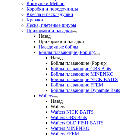
Кормушки Method
Коробки и поводочницы
Кресла и раскладушки
Крючки
Леска, плетёные шнуры
Прикормки и насадки
Назад
Прикормки и насадки
Насадочные бойлы
Бойлы плавающие (Pop-up)
Назад
Бойлы плавающие (Pop-up)
Бойлы плавающие GBS Baits
Бойлы плавающие MINENKO
Бойлы плавающие NICK BAITS
Бойлы плавающие FFEM
Бойлы плавающие Dynamite Baits
Wafters
Назад
Wafters
Wafters NICK BAITS
Wafters GBS Baits
Wafters OLD FISH BAITS
Wafters MINENKO
Wafters FFEM