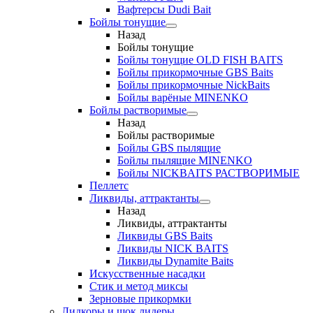
Вафтерсы Dudi Bait
Бойлы тонущие
Назад
Бойлы тонущие
Бойлы тонущие OLD FISH BAITS
Бойлы прикормочные GBS Baits
Бойлы прикормочные NickBaits
Бойлы варёные MINENKO
Бойлы растворимые
Назад
Бойлы растворимые
Бойлы GBS пылящие
Бойлы пылящие MINENKO
Бойлы NICKBAITS РАСТВОРИМЫЕ
Пеллетс
Ликвиды, аттрактанты
Назад
Ликвиды, аттрактанты
Ликвиды GBS Baits
Ликвиды NICK BAITS
Ликвиды Dynamite Baits
Искусственные насадки
Стик и метод миксы
Зерновые прикормки
Лидкоры и шок лидеры