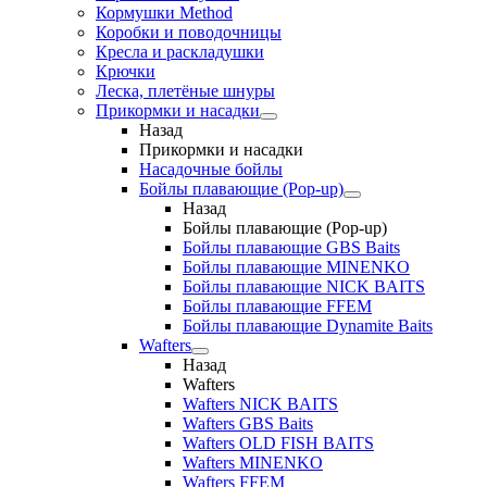
Кормушки Method
Коробки и поводочницы
Кресла и раскладушки
Крючки
Леска, плетёные шнуры
Прикормки и насадки
Назад
Прикормки и насадки
Насадочные бойлы
Бойлы плавающие (Pop-up)
Назад
Бойлы плавающие (Pop-up)
Бойлы плавающие GBS Baits
Бойлы плавающие MINENKO
Бойлы плавающие NICK BAITS
Бойлы плавающие FFEM
Бойлы плавающие Dynamite Baits
Wafters
Назад
Wafters
Wafters NICK BAITS
Wafters GBS Baits
Wafters OLD FISH BAITS
Wafters MINENKO
Wafters FFEM