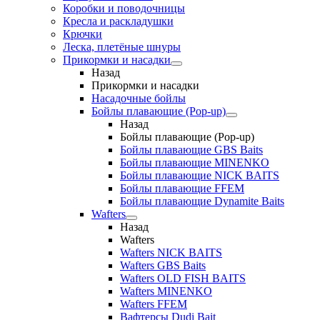
Коробки и поводочницы
Кресла и раскладушки
Крючки
Леска, плетёные шнуры
Прикормки и насадки
Назад
Прикормки и насадки
Насадочные бойлы
Бойлы плавающие (Pop-up)
Назад
Бойлы плавающие (Pop-up)
Бойлы плавающие GBS Baits
Бойлы плавающие MINENKO
Бойлы плавающие NICK BAITS
Бойлы плавающие FFEM
Бойлы плавающие Dynamite Baits
Wafters
Назад
Wafters
Wafters NICK BAITS
Wafters GBS Baits
Wafters OLD FISH BAITS
Wafters MINENKO
Wafters FFEM
Вафтерсы Dudi Bait