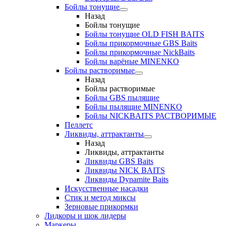
Бойлы тонущие
Назад
Бойлы тонущие
Бойлы тонущие OLD FISH BAITS
Бойлы прикормочные GBS Baits
Бойлы прикормочные NickBaits
Бойлы варёные MINENKO
Бойлы растворимые
Назад
Бойлы растворимые
Бойлы GBS пылящие
Бойлы пылящие MINENKO
Бойлы NICKBAITS РАСТВОРИМЫЕ
Пеллетс
Ликвиды, аттрактанты
Назад
Ликвиды, аттрактанты
Ликвиды GBS Baits
Ликвиды NICK BAITS
Ликвиды Dynamite Baits
Искусственные насадки
Стик и метод миксы
Зерновые прикормки
Лидкоры и шок лидеры
Маркеры