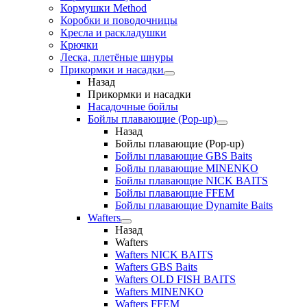
Кормушки Method
Коробки и поводочницы
Кресла и раскладушки
Крючки
Леска, плетёные шнуры
Прикормки и насадки
Назад
Прикормки и насадки
Насадочные бойлы
Бойлы плавающие (Pop-up)
Назад
Бойлы плавающие (Pop-up)
Бойлы плавающие GBS Baits
Бойлы плавающие MINENKO
Бойлы плавающие NICK BAITS
Бойлы плавающие FFEM
Бойлы плавающие Dynamite Baits
Wafters
Назад
Wafters
Wafters NICK BAITS
Wafters GBS Baits
Wafters OLD FISH BAITS
Wafters MINENKO
Wafters FFEM