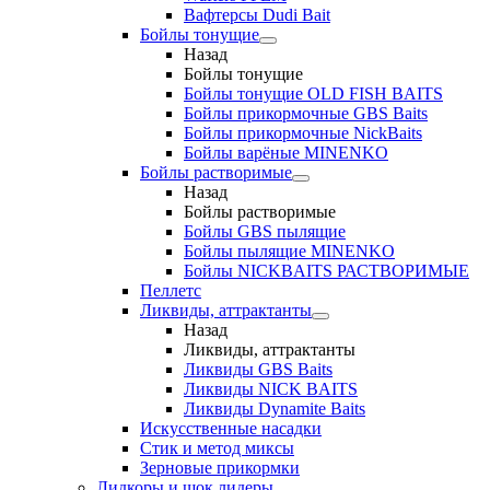
Вафтерсы Dudi Bait
Бойлы тонущие
Назад
Бойлы тонущие
Бойлы тонущие OLD FISH BAITS
Бойлы прикормочные GBS Baits
Бойлы прикормочные NickBaits
Бойлы варёные MINENKO
Бойлы растворимые
Назад
Бойлы растворимые
Бойлы GBS пылящие
Бойлы пылящие MINENKO
Бойлы NICKBAITS РАСТВОРИМЫЕ
Пеллетс
Ликвиды, аттрактанты
Назад
Ликвиды, аттрактанты
Ликвиды GBS Baits
Ликвиды NICK BAITS
Ликвиды Dynamite Baits
Искусственные насадки
Стик и метод миксы
Зерновые прикормки
Лидкоры и шок лидеры