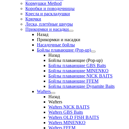
Кормушки Method
Коробки и поводочницы
Кресла и раскладушки
Крючки
Леска, плетёные шнуры
Прикормки и насадки
Назад
Прикормки и насадки
Насадочные бойлы
Бойлы плавающие (Pop-up)
Назад
Бойлы плавающие (Pop-up)
Бойлы плавающие GBS Baits
Бойлы плавающие MINENKO
Бойлы плавающие NICK BAITS
Бойлы плавающие FFEM
Бойлы плавающие Dynamite Baits
Wafters
Назад
Wafters
Wafters NICK BAITS
Wafters GBS Baits
Wafters OLD FISH BAITS
Wafters MINENKO
Wafters FFEM