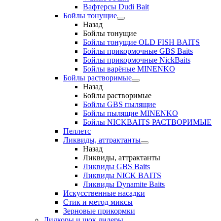
Вафтерсы Dudi Bait
Бойлы тонущие
Назад
Бойлы тонущие
Бойлы тонущие OLD FISH BAITS
Бойлы прикормочные GBS Baits
Бойлы прикормочные NickBaits
Бойлы варёные MINENKO
Бойлы растворимые
Назад
Бойлы растворимые
Бойлы GBS пылящие
Бойлы пылящие MINENKO
Бойлы NICKBAITS РАСТВОРИМЫЕ
Пеллетс
Ликвиды, аттрактанты
Назад
Ликвиды, аттрактанты
Ликвиды GBS Baits
Ликвиды NICK BAITS
Ликвиды Dynamite Baits
Искусственные насадки
Стик и метод миксы
Зерновые прикормки
Лидкоры и шок лидеры