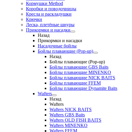
Кормушки Method
Коробки и поводочницы
Кресла и раскладушки
Крючки
Леска, плетёные шнуры
Прикормки и насадки
Назад
Прикормки и насадки
Насадочные бойлы
Бойлы плавающие (Pop-up)
Назад
Бойлы плавающие (Pop-up)
Бойлы плавающие GBS Baits
Бойлы плавающие MINENKO
Бойлы плавающие NICK BAITS
Бойлы плавающие FFEM
Бойлы плавающие Dynamite Baits
Wafters
Назад
Wafters
Wafters NICK BAITS
Wafters GBS Baits
Wafters OLD FISH BAITS
Wafters MINENKO
Wafters FFEM