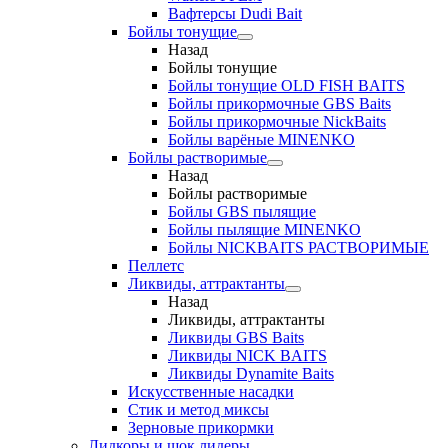
Вафтерсы Dudi Bait
Бойлы тонущие
Назад
Бойлы тонущие
Бойлы тонущие OLD FISH BAITS
Бойлы прикормочные GBS Baits
Бойлы прикормочные NickBaits
Бойлы варёные MINENKO
Бойлы растворимые
Назад
Бойлы растворимые
Бойлы GBS пылящие
Бойлы пылящие MINENKO
Бойлы NICKBAITS РАСТВОРИМЫЕ
Пеллетс
Ликвиды, аттрактанты
Назад
Ликвиды, аттрактанты
Ликвиды GBS Baits
Ликвиды NICK BAITS
Ликвиды Dynamite Baits
Искусственные насадки
Стик и метод миксы
Зерновые прикормки
Лидкоры и шок лидеры