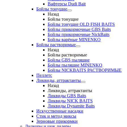
Вафтерсы Dudi Bait
Бойлы тонущие
Назад
Бойлы тонущие
Бойлы тонущие OLD FISH BAITS
Бойлы прикормочные GBS Baits
Бойлы прикормочные NickBaits
Бойлы варёные MINENKO
Бойлы растворимые
Назад
Бойлы растворимые
Бойлы GBS пылящие
Бойлы пылящие MINENKO
Бойлы NICKBAITS РАСТВОРИМЫЕ
Пеллетс
Ликвиды, аттрактанты
Назад
Ликвиды, аттрактанты
Ликвиды GBS Baits
Ликвиды NICK BAITS
Ликвиды Dynamite Baits
Искусственные насадки
Стик и метод миксы
Зерновые прикормки
Лидкоры и шок лидеры