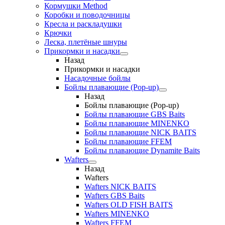
Кормушки Method
Коробки и поводочницы
Кресла и раскладушки
Крючки
Леска, плетёные шнуры
Прикормки и насадки
Назад
Прикормки и насадки
Насадочные бойлы
Бойлы плавающие (Pop-up)
Назад
Бойлы плавающие (Pop-up)
Бойлы плавающие GBS Baits
Бойлы плавающие MINENKO
Бойлы плавающие NICK BAITS
Бойлы плавающие FFEM
Бойлы плавающие Dynamite Baits
Wafters
Назад
Wafters
Wafters NICK BAITS
Wafters GBS Baits
Wafters OLD FISH BAITS
Wafters MINENKO
Wafters FFEM