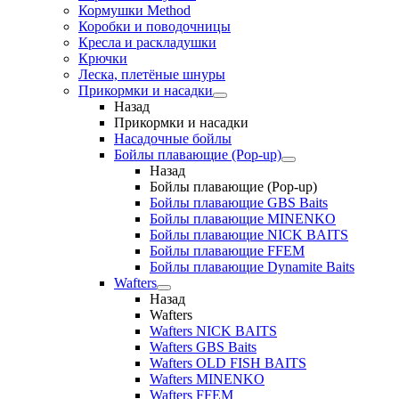
Кормушки Method
Коробки и поводочницы
Кресла и раскладушки
Крючки
Леска, плетёные шнуры
Прикормки и насадки
Назад
Прикормки и насадки
Насадочные бойлы
Бойлы плавающие (Pop-up)
Назад
Бойлы плавающие (Pop-up)
Бойлы плавающие GBS Baits
Бойлы плавающие MINENKO
Бойлы плавающие NICK BAITS
Бойлы плавающие FFEM
Бойлы плавающие Dynamite Baits
Wafters
Назад
Wafters
Wafters NICK BAITS
Wafters GBS Baits
Wafters OLD FISH BAITS
Wafters MINENKO
Wafters FFEM