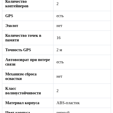
Количество
2
контейнеров
GPS
есть
Эхолот
нет
Количество точек в
16
памяти
Точность GPS
2 м
Автовозврат при потере
есть
связи
Механизм сброса
нет
оснастки
Класс
2
волноустойчивости
Материал корпуса
ABS-пластик
Цвет корпуса
черный