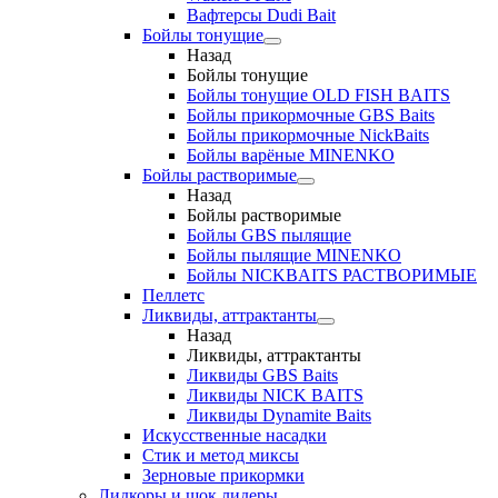
Вафтерсы Dudi Bait
Бойлы тонущие
Назад
Бойлы тонущие
Бойлы тонущие OLD FISH BAITS
Бойлы прикормочные GBS Baits
Бойлы прикормочные NickBaits
Бойлы варёные MINENKO
Бойлы растворимые
Назад
Бойлы растворимые
Бойлы GBS пылящие
Бойлы пылящие MINENKO
Бойлы NICKBAITS РАСТВОРИМЫЕ
Пеллетс
Ликвиды, аттрактанты
Назад
Ликвиды, аттрактанты
Ликвиды GBS Baits
Ликвиды NICK BAITS
Ликвиды Dynamite Baits
Искусственные насадки
Стик и метод миксы
Зерновые прикормки
Лидкоры и шок лидеры