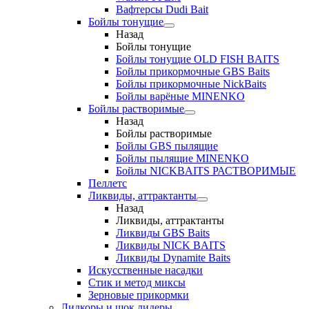
Вафтерсы Dudi Bait
Бойлы тонущие
Назад
Бойлы тонущие
Бойлы тонущие OLD FISH BAITS
Бойлы прикормочные GBS Baits
Бойлы прикормочные NickBaits
Бойлы варёные MINENKO
Бойлы растворимые
Назад
Бойлы растворимые
Бойлы GBS пылящие
Бойлы пылящие MINENKO
Бойлы NICKBAITS РАСТВОРИМЫЕ
Пеллетс
Ликвиды, аттрактанты
Назад
Ликвиды, аттрактанты
Ликвиды GBS Baits
Ликвиды NICK BAITS
Ликвиды Dynamite Baits
Искусственные насадки
Стик и метод миксы
Зерновые прикормки
Лидкоры и шок лидеры