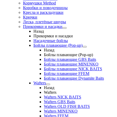
Кормушки Method
Коробки и поводочницы
Кресла и раскладушки
Крючки
Леска, плетёные шнуры
Прикормки и насадки
Назад
Прикормки и насадки
Насадочные бойлы
Бойлы плавающие (Pop-up)
Назад
Бойлы плавающие (Pop-up)
Бойлы плавающие GBS Baits
Бойлы плавающие MINENKO
Бойлы плавающие NICK BAITS
Бойлы плавающие FFEM
Бойлы плавающие Dynamite Baits
Wafters
Назад
Wafters
Wafters NICK BAITS
Wafters GBS Baits
Wafters OLD FISH BAITS
Wafters MINENKO
Wafters FFEM