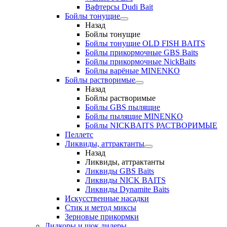
Вафтерсы Dudi Bait
Бойлы тонущие
Назад
Бойлы тонущие
Бойлы тонущие OLD FISH BAITS
Бойлы прикормочные GBS Baits
Бойлы прикормочные NickBaits
Бойлы варёные MINENKO
Бойлы растворимые
Назад
Бойлы растворимые
Бойлы GBS пылящие
Бойлы пылящие MINENKO
Бойлы NICKBAITS РАСТВОРИМЫЕ
Пеллетс
Ликвиды, аттрактанты
Назад
Ликвиды, аттрактанты
Ликвиды GBS Baits
Ликвиды NICK BAITS
Ликвиды Dynamite Baits
Искусственные насадки
Стик и метод миксы
Зерновые прикормки
Лидкоры и шок лидеры