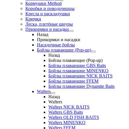
Кормушки Method
Коробки и поводочницы
Кресла и раскладушки
Крючки
Леска, плетёные шнуры
Прикормки и насадки
Назад
Прикормки и насадки
Насадочные бойлы
Бойлы плавающие (Pop-up)
Назад
Бойлы плавающие (Pop-up)
Бойлы плавающие GBS Baits
Бойлы плавающие MINENKO
Бойлы плавающие NICK BAITS
Бойлы плавающие FFEM
Бойлы плавающие Dynamite Baits
Wafters
Назад
Wafters
Wafters NICK BAITS
Wafters GBS Baits
Wafters OLD FISH BAITS
Wafters MINENKO
Wafters FFEM