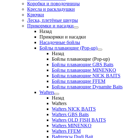
Коробки и поводочницы
Кресла и раскладушки
Крючки
Леска, плетёные шнуры
Прикормки и насадки
Назад
Прикормки и насадки
Насадочные бойлы
Бойлы плавающие (Pop-up)
Назад
Бойлы плавающие (Pop-up)
Бойлы плавающие GBS Baits
Бойлы плавающие MINENKO
Бойлы плавающие NICK BAITS
Бойлы плавающие FFEM
Бойлы плавающие Dynamite Baits
Wafters
Назад
Wafters
Wafters NICK BAITS
Wafters GBS Baits
Wafters OLD FISH BAITS
Wafters MINENKO
Wafters FFEM
Вафтерсы Dudi Bait