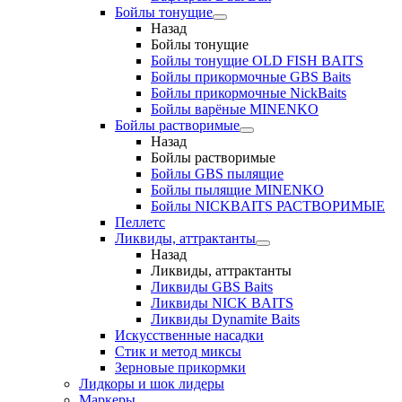
Бойлы тонущие
Назад
Бойлы тонущие
Бойлы тонущие OLD FISH BAITS
Бойлы прикормочные GBS Baits
Бойлы прикормочные NickBaits
Бойлы варёные MINENKO
Бойлы растворимые
Назад
Бойлы растворимые
Бойлы GBS пылящие
Бойлы пылящие MINENKO
Бойлы NICKBAITS РАСТВОРИМЫЕ
Пеллетс
Ликвиды, аттрактанты
Назад
Ликвиды, аттрактанты
Ликвиды GBS Baits
Ликвиды NICK BAITS
Ликвиды Dynamite Baits
Искусственные насадки
Стик и метод миксы
Зерновые прикормки
Лидкоры и шок лидеры
Маркеры