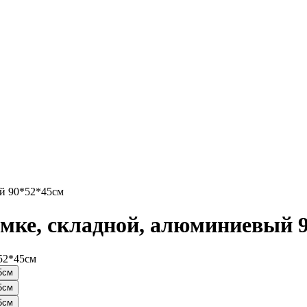
ый 90*52*45см
сумке, складной, алюминиевый 
*52*45см