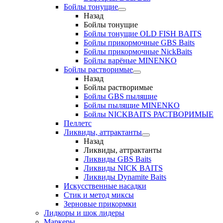
Бойлы тонущие
Назад
Бойлы тонущие
Бойлы тонущие OLD FISH BAITS
Бойлы прикормочные GBS Baits
Бойлы прикормочные NickBaits
Бойлы варёные MINENKO
Бойлы растворимые
Назад
Бойлы растворимые
Бойлы GBS пылящие
Бойлы пылящие MINENKO
Бойлы NICKBAITS РАСТВОРИМЫЕ
Пеллетс
Ликвиды, аттрактанты
Назад
Ликвиды, аттрактанты
Ликвиды GBS Baits
Ликвиды NICK BAITS
Ликвиды Dynamite Baits
Искусственные насадки
Стик и метод миксы
Зерновые прикормки
Лидкоры и шок лидеры
Маркеры