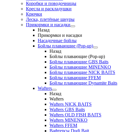
Коробки и поводочницы
Кресла и раскладушки
Крючки
Леска, плетёные шнуры
Прикормки и насадки
Назад
Прикормки и насадки
Насадочные бойлы
Бойлы плавающие (Pop-up)
Назад
Бойлы плавающие (Pop-up)
Бойлы плавающие GBS Baits
Бойлы плавающие MINENKO
Бойлы плавающие NICK BAITS
Бойлы плавающие FFEM
Бойлы плавающие Dynamite Baits
Wafters
Назад
Wafters
Wafters NICK BAITS
Wafters GBS Baits
Wafters OLD FISH BAITS
Wafters MINENKO
Wafters FFEM
Вафтерсы Dudi Bait