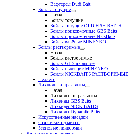
Вафтерсы Dudi Bait
Бойлы тонущие
Назад
Бойлы тонущие
Бойлы тонущие OLD FISH BAITS
Бойлы прикормочные GBS Baits
Бойлы прикормочные NickBaits
Бойлы варёные MINENKO
Бойлы растворимые
Назад
Бойлы растворимые
Бойлы GBS пылящие
Бойлы пылящие MINENKO
Бойлы NICKBAITS РАСТВОРИМЫЕ
Пеллетс
Ликвиды, аттрактанты
Назад
Ликвиды, аттрактанты
Ликвиды GBS Baits
Ликвиды NICK BAITS
Ликвиды Dynamite Baits
Искусственные насадки
Стик и метод миксы
Зерновые прикормки
Лидкоры и шок лидеры