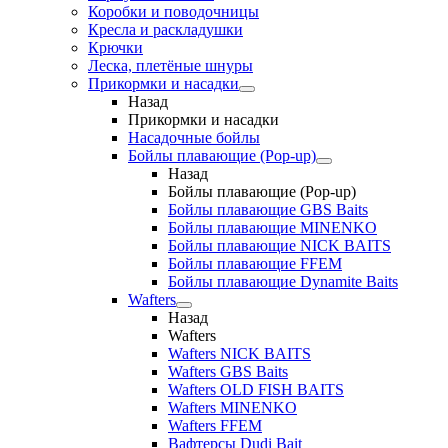
Коробки и поводочницы
Кресла и раскладушки
Крючки
Леска, плетёные шнуры
Прикормки и насадки
Назад
Прикормки и насадки
Насадочные бойлы
Бойлы плавающие (Pop-up)
Назад
Бойлы плавающие (Pop-up)
Бойлы плавающие GBS Baits
Бойлы плавающие MINENKO
Бойлы плавающие NICK BAITS
Бойлы плавающие FFEM
Бойлы плавающие Dynamite Baits
Wafters
Назад
Wafters
Wafters NICK BAITS
Wafters GBS Baits
Wafters OLD FISH BAITS
Wafters MINENKO
Wafters FFEM
Вафтерсы Dudi Bait