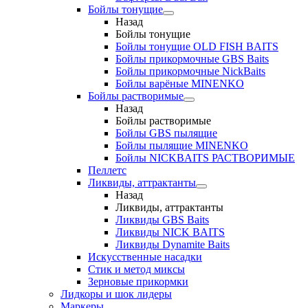
Бойлы тонущие
Назад
Бойлы тонущие
Бойлы тонущие OLD FISH BAITS
Бойлы прикормочные GBS Baits
Бойлы прикормочные NickBaits
Бойлы варёные MINENKO
Бойлы растворимые
Назад
Бойлы растворимые
Бойлы GBS пылящие
Бойлы пылящие MINENKO
Бойлы NICKBAITS РАСТВОРИМЫЕ
Пеллетс
Ликвиды, аттрактанты
Назад
Ликвиды, аттрактанты
Ликвиды GBS Baits
Ликвиды NICK BAITS
Ликвиды Dynamite Baits
Искусственные насадки
Стик и метод миксы
Зерновые прикормки
Лидкоры и шок лидеры
Маркеры