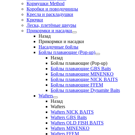
Кормушки Method
Коробки и поводочницы
Кресла и раскладушки
Крючки
Леска, плетёные шнуры
Прикормки и насадки
Назад
Прикормки и насадки
Насадочные бойлы
Бойлы плавающие (Pop-up)
Назад
Бойлы плавающие (Pop-up)
Бойлы плавающие GBS Baits
Бойлы плавающие MINENKO
Бойлы плавающие NICK BAITS
Бойлы плавающие FFEM
Бойлы плавающие Dynamite Baits
Wafters
Назад
Wafters
Wafters NICK BAITS
Wafters GBS Baits
Wafters OLD FISH BAITS
Wafters MINENKO
Wafters FFEM