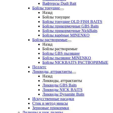
Вафтерсы Dudi Bait
Бойлы тонущие
Назад
Бойлы тонущие
Бойлы тонущие OLD FISH BAITS
Бойлы прикормочные GBS Baits
Бойлы прикормочные NickBaits
Бойлы варёные MINENKO
Бойлы растворимые
Назад
Бойлы растворимые
Бойлы GBS пылящие
Бойлы пылящие MINENKO
Бойлы NICKBAITS РАСТВОРИМЫЕ
Пеллетс
Ликвиды, аттрактанты
Назад
Ликвиды, аттрактанты
Ликвиды GBS Baits
Ликвиды NICK BAITS
Ликвиды Dynamite Baits
Искусственные насадки
Стик и метод миксы
Зерновые прикормки
Лидкоры и шок лидеры