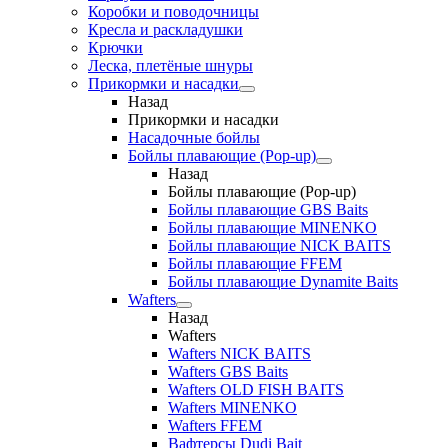
Коробки и поводочницы
Кресла и раскладушки
Крючки
Леска, плетёные шнуры
Прикормки и насадки
Назад
Прикормки и насадки
Насадочные бойлы
Бойлы плавающие (Pop-up)
Назад
Бойлы плавающие (Pop-up)
Бойлы плавающие GBS Baits
Бойлы плавающие MINENKO
Бойлы плавающие NICK BAITS
Бойлы плавающие FFEM
Бойлы плавающие Dynamite Baits
Wafters
Назад
Wafters
Wafters NICK BAITS
Wafters GBS Baits
Wafters OLD FISH BAITS
Wafters MINENKO
Wafters FFEM
Вафтерсы Dudi Bait