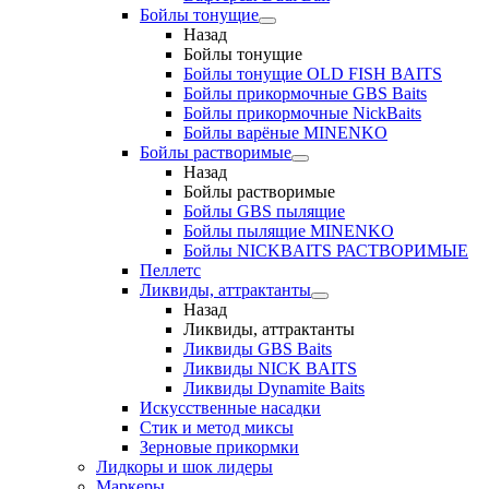
Бойлы тонущие
Назад
Бойлы тонущие
Бойлы тонущие OLD FISH BAITS
Бойлы прикормочные GBS Baits
Бойлы прикормочные NickBaits
Бойлы варёные MINENKO
Бойлы растворимые
Назад
Бойлы растворимые
Бойлы GBS пылящие
Бойлы пылящие MINENKO
Бойлы NICKBAITS РАСТВОРИМЫЕ
Пеллетс
Ликвиды, аттрактанты
Назад
Ликвиды, аттрактанты
Ликвиды GBS Baits
Ликвиды NICK BAITS
Ликвиды Dynamite Baits
Искусственные насадки
Стик и метод миксы
Зерновые прикормки
Лидкоры и шок лидеры
Маркеры