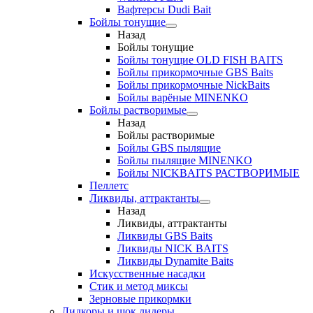
Вафтерсы Dudi Bait
Бойлы тонущие
Назад
Бойлы тонущие
Бойлы тонущие OLD FISH BAITS
Бойлы прикормочные GBS Baits
Бойлы прикормочные NickBaits
Бойлы варёные MINENKO
Бойлы растворимые
Назад
Бойлы растворимые
Бойлы GBS пылящие
Бойлы пылящие MINENKO
Бойлы NICKBAITS РАСТВОРИМЫЕ
Пеллетс
Ликвиды, аттрактанты
Назад
Ликвиды, аттрактанты
Ликвиды GBS Baits
Ликвиды NICK BAITS
Ликвиды Dynamite Baits
Искусственные насадки
Стик и метод миксы
Зерновые прикормки
Лидкоры и шок лидеры