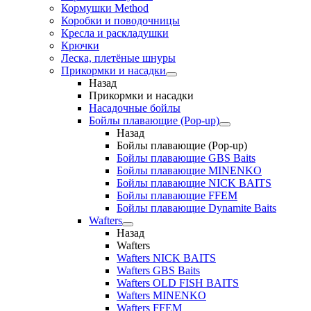
Кормушки Method
Коробки и поводочницы
Кресла и раскладушки
Крючки
Леска, плетёные шнуры
Прикормки и насадки
Назад
Прикормки и насадки
Насадочные бойлы
Бойлы плавающие (Pop-up)
Назад
Бойлы плавающие (Pop-up)
Бойлы плавающие GBS Baits
Бойлы плавающие MINENKO
Бойлы плавающие NICK BAITS
Бойлы плавающие FFEM
Бойлы плавающие Dynamite Baits
Wafters
Назад
Wafters
Wafters NICK BAITS
Wafters GBS Baits
Wafters OLD FISH BAITS
Wafters MINENKO
Wafters FFEM