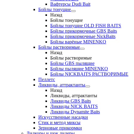
Вафтерсы Dudi Bait
Бойлы тонущие
Назад
Бойлы тонущие
Бойлы тонущие OLD FISH BAITS
Бойлы прикормочные GBS Baits
Бойлы прикормочные NickBaits
Бойлы варёные MINENKO
Бойлы растворимые
Назад
Бойлы растворимые
Бойлы GBS пылящие
Бойлы пылящие MINENKO
Бойлы NICKBAITS РАСТВОРИМЫЕ
Пеллетс
Ликвиды, аттрактанты
Назад
Ликвиды, аттрактанты
Ликвиды GBS Baits
Ликвиды NICK BAITS
Ликвиды Dynamite Baits
Искусственные насадки
Стик и метод миксы
Зерновые прикормки
Лидкоры и шок лидеры