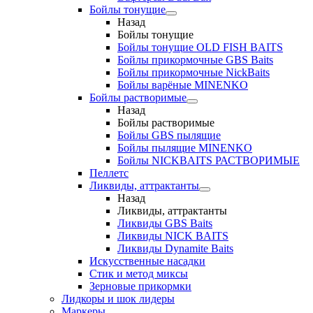
Бойлы тонущие
Назад
Бойлы тонущие
Бойлы тонущие OLD FISH BAITS
Бойлы прикормочные GBS Baits
Бойлы прикормочные NickBaits
Бойлы варёные MINENKO
Бойлы растворимые
Назад
Бойлы растворимые
Бойлы GBS пылящие
Бойлы пылящие MINENKO
Бойлы NICKBAITS РАСТВОРИМЫЕ
Пеллетс
Ликвиды, аттрактанты
Назад
Ликвиды, аттрактанты
Ликвиды GBS Baits
Ликвиды NICK BAITS
Ликвиды Dynamite Baits
Искусственные насадки
Стик и метод миксы
Зерновые прикормки
Лидкоры и шок лидеры
Маркеры