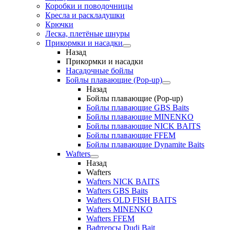
Коробки и поводочницы
Кресла и раскладушки
Крючки
Леска, плетёные шнуры
Прикормки и насадки
Назад
Прикормки и насадки
Насадочные бойлы
Бойлы плавающие (Pop-up)
Назад
Бойлы плавающие (Pop-up)
Бойлы плавающие GBS Baits
Бойлы плавающие MINENKO
Бойлы плавающие NICK BAITS
Бойлы плавающие FFEM
Бойлы плавающие Dynamite Baits
Wafters
Назад
Wafters
Wafters NICK BAITS
Wafters GBS Baits
Wafters OLD FISH BAITS
Wafters MINENKO
Wafters FFEM
Вафтерсы Dudi Bait