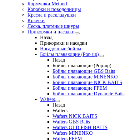
Кормушки Method
Коробки и поводочницы
Кресла и раскладушки
Крючки
Леска, плетёные шнуры
Прикормки и насадки
Назад
Прикормки и насадки
Насадочные бойлы
Бойлы плавающие (Pop-up)
Назад
Бойлы плавающие (Pop-up)
Бойлы плавающие GBS Baits
Бойлы плавающие MINENKO
Бойлы плавающие NICK BAITS
Бойлы плавающие FFEM
Бойлы плавающие Dynamite Baits
Wafters
Назад
Wafters
Wafters NICK BAITS
Wafters GBS Baits
Wafters OLD FISH BAITS
Wafters MINENKO
Wafters FFEM