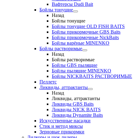
Вафтерсы Dudi Bait
Бойлы тонущие
Назад
Бойлы тонущие
Бойлы тонущие OLD FISH BAITS
Бойлы прикормочные GBS Baits
Бойлы прикормочные NickBaits
Бойлы варёные MINENKO
Бойлы растворимые
Назад
Бойлы растворимые
Бойлы GBS пылящие
Бойлы пылящие MINENKO
Бойлы NICKBAITS РАСТВОРИМЫЕ
Пеллетс
Ликвиды, аттрактанты
Назад
Ликвиды, аттрактанты
Ликвиды GBS Baits
Ликвиды NICK BAITS
Ликвиды Dynamite Baits
Искусственные насадки
Стик и метод миксы
Зерновые прикормки
Лидкоры и шок лидеры