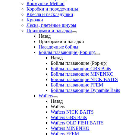
Кормушки Method
Коробки и поводочницы
Кресла и раскладушки
Крючки
Леска, плетёные шнуры
Прикормки и насадки
Назад
Прикормки и насадки
Насадочные бойлы
Бойлы плавающие (Pop-up)
Назад
Бойлы плавающие (Pop-up)
Бойлы плавающие GBS Baits
Бойлы плавающие MINENKO
Бойлы плавающие NICK BAITS
Бойлы плавающие FFEM
Бойлы плавающие Dynamite Baits
Wafters
Назад
Wafters
Wafters NICK BAITS
Wafters GBS Baits
Wafters OLD FISH BAITS
Wafters MINENKO
Wafters FFEM