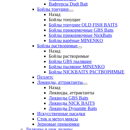
Вафтерсы Dudi Bait
Бойлы тонущие
Назад
Бойлы тонущие
Бойлы тонущие OLD FISH BAITS
Бойлы прикормочные GBS Baits
Бойлы прикормочные NickBaits
Бойлы варёные MINENKO
Бойлы растворимые
Назад
Бойлы растворимые
Бойлы GBS пылящие
Бойлы пылящие MINENKO
Бойлы NICKBAITS РАСТВОРИМЫЕ
Пеллетс
Ликвиды, аттрактанты
Назад
Ликвиды, аттрактанты
Ликвиды GBS Baits
Ликвиды NICK BAITS
Ликвиды Dynamite Baits
Искусственные насадки
Стик и метод миксы
Зерновые прикормки
Лидкоры и шок лидеры