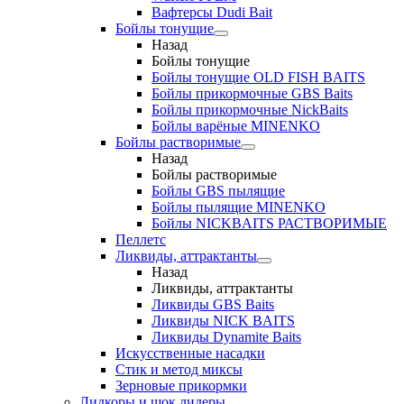
Вафтерсы Dudi Bait
Бойлы тонущие
Назад
Бойлы тонущие
Бойлы тонущие OLD FISH BAITS
Бойлы прикормочные GBS Baits
Бойлы прикормочные NickBaits
Бойлы варёные MINENKO
Бойлы растворимые
Назад
Бойлы растворимые
Бойлы GBS пылящие
Бойлы пылящие MINENKO
Бойлы NICKBAITS РАСТВОРИМЫЕ
Пеллетс
Ликвиды, аттрактанты
Назад
Ликвиды, аттрактанты
Ликвиды GBS Baits
Ликвиды NICK BAITS
Ликвиды Dynamite Baits
Искусственные насадки
Стик и метод миксы
Зерновые прикормки
Лидкоры и шок лидеры