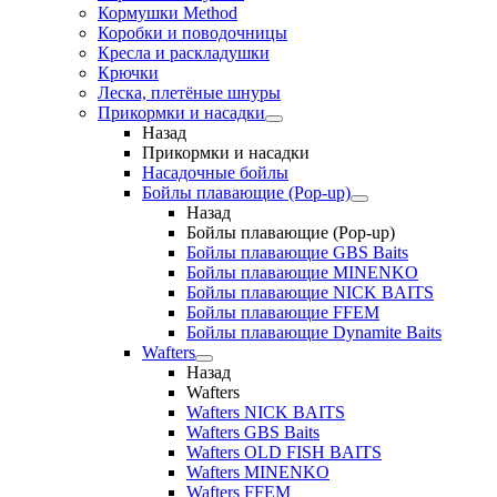
Кормушки Method
Коробки и поводочницы
Кресла и раскладушки
Крючки
Леска, плетёные шнуры
Прикормки и насадки
Назад
Прикормки и насадки
Насадочные бойлы
Бойлы плавающие (Pop-up)
Назад
Бойлы плавающие (Pop-up)
Бойлы плавающие GBS Baits
Бойлы плавающие MINENKO
Бойлы плавающие NICK BAITS
Бойлы плавающие FFEM
Бойлы плавающие Dynamite Baits
Wafters
Назад
Wafters
Wafters NICK BAITS
Wafters GBS Baits
Wafters OLD FISH BAITS
Wafters MINENKO
Wafters FFEM