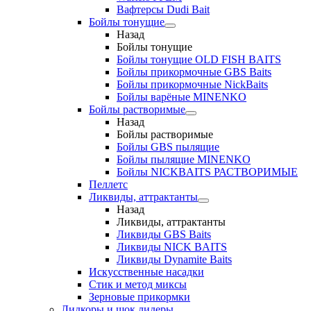
Вафтерсы Dudi Bait
Бойлы тонущие
Назад
Бойлы тонущие
Бойлы тонущие OLD FISH BAITS
Бойлы прикормочные GBS Baits
Бойлы прикормочные NickBaits
Бойлы варёные MINENKO
Бойлы растворимые
Назад
Бойлы растворимые
Бойлы GBS пылящие
Бойлы пылящие MINENKO
Бойлы NICKBAITS РАСТВОРИМЫЕ
Пеллетс
Ликвиды, аттрактанты
Назад
Ликвиды, аттрактанты
Ликвиды GBS Baits
Ликвиды NICK BAITS
Ликвиды Dynamite Baits
Искусственные насадки
Стик и метод миксы
Зерновые прикормки
Лидкоры и шок лидеры