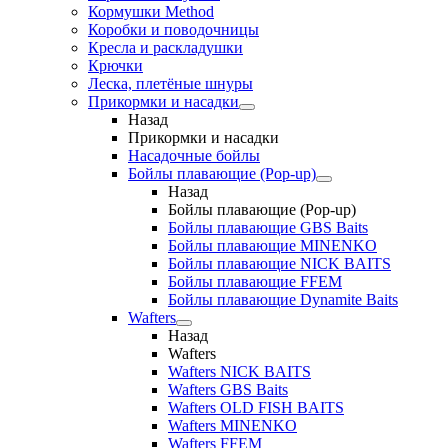
Кормушки Method
Коробки и поводочницы
Кресла и раскладушки
Крючки
Леска, плетёные шнуры
Прикормки и насадки
Назад
Прикормки и насадки
Насадочные бойлы
Бойлы плавающие (Pop-up)
Назад
Бойлы плавающие (Pop-up)
Бойлы плавающие GBS Baits
Бойлы плавающие MINENKO
Бойлы плавающие NICK BAITS
Бойлы плавающие FFEM
Бойлы плавающие Dynamite Baits
Wafters
Назад
Wafters
Wafters NICK BAITS
Wafters GBS Baits
Wafters OLD FISH BAITS
Wafters MINENKO
Wafters FFEM