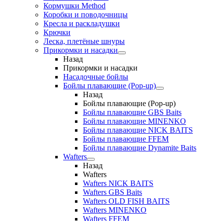
Кормушки Method
Коробки и поводочницы
Кресла и раскладушки
Крючки
Леска, плетёные шнуры
Прикормки и насадки
Назад
Прикормки и насадки
Насадочные бойлы
Бойлы плавающие (Pop-up)
Назад
Бойлы плавающие (Pop-up)
Бойлы плавающие GBS Baits
Бойлы плавающие MINENKO
Бойлы плавающие NICK BAITS
Бойлы плавающие FFEM
Бойлы плавающие Dynamite Baits
Wafters
Назад
Wafters
Wafters NICK BAITS
Wafters GBS Baits
Wafters OLD FISH BAITS
Wafters MINENKO
Wafters FFEM