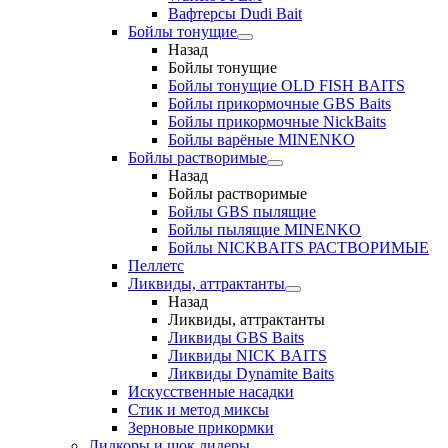
Вафтерсы Dudi Bait
Бойлы тонущие
Назад
Бойлы тонущие
Бойлы тонущие OLD FISH BAITS
Бойлы прикормочные GBS Baits
Бойлы прикормочные NickBaits
Бойлы варёные MINENKO
Бойлы растворимые
Назад
Бойлы растворимые
Бойлы GBS пылящие
Бойлы пылящие MINENKO
Бойлы NICKBAITS РАСТВОРИМЫЕ
Пеллетс
Ликвиды, аттрактанты
Назад
Ликвиды, аттрактанты
Ликвиды GBS Baits
Ликвиды NICK BAITS
Ликвиды Dynamite Baits
Искусственные насадки
Стик и метод миксы
Зерновые прикормки
Лидкоры и шок лидеры