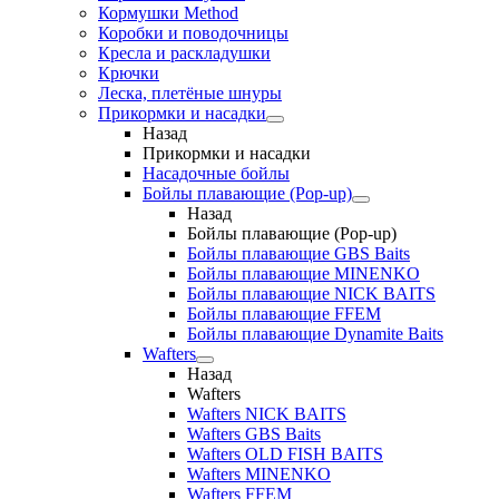
Кормушки Method
Коробки и поводочницы
Кресла и раскладушки
Крючки
Леска, плетёные шнуры
Прикормки и насадки
Назад
Прикормки и насадки
Насадочные бойлы
Бойлы плавающие (Pop-up)
Назад
Бойлы плавающие (Pop-up)
Бойлы плавающие GBS Baits
Бойлы плавающие MINENKO
Бойлы плавающие NICK BAITS
Бойлы плавающие FFEM
Бойлы плавающие Dynamite Baits
Wafters
Назад
Wafters
Wafters NICK BAITS
Wafters GBS Baits
Wafters OLD FISH BAITS
Wafters MINENKO
Wafters FFEM