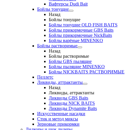
Вафтерсы Dudi Bait
Бойлы тонущие
Назад
Бойлы тонущие
Бойлы тонущие OLD FISH BAITS
Бойлы прикормочные GBS Baits
Бойлы прикормочные NickBaits
Бойлы варёные MINENKO
Бойлы растворимые
Назад
Бойлы растворимые
Бойлы GBS пылящие
Бойлы пылящие MINENKO
Бойлы NICKBAITS РАСТВОРИМЫЕ
Пеллетс
Ликвиды, аттрактанты
Назад
Ликвиды, аттрактанты
Ликвиды GBS Baits
Ликвиды NICK BAITS
Ликвиды Dynamite Baits
Искусственные насадки
Стик и метод миксы
Зерновые прикормки
Лидкоры и шок лидеры