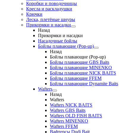
Коробки и поводочницы
Кресла и раскладушки
Крючки
Леска, плетёные шнуры
Прикормки и насадки
Назад
Прикормки и насадки
Насадочные бойлы
Бойлы плавающие (Pop-up)
Назад
Бойлы плавающие (Pop-up)
Бойлы плавающие GBS Baits
Бойлы плавающие MINENKO
Бойлы плавающие NICK BAITS
Бойлы плавающие FFEM
Бойлы плавающие Dynamite Baits
Wafters
Назад
Wafters
Wafters NICK BAITS
Wafters GBS Baits
Wafters OLD FISH BAITS
Wafters MINENKO
Wafters FFEM
Вафтерсы Dudi Bait