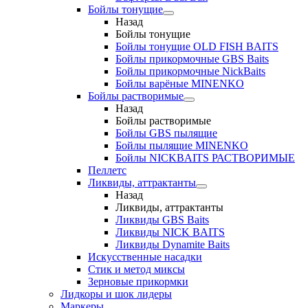
Бойлы тонущие
Назад
Бойлы тонущие
Бойлы тонущие OLD FISH BAITS
Бойлы прикормочные GBS Baits
Бойлы прикормочные NickBaits
Бойлы варёные MINENKO
Бойлы растворимые
Назад
Бойлы растворимые
Бойлы GBS пылящие
Бойлы пылящие MINENKO
Бойлы NICKBAITS РАСТВОРИМЫЕ
Пеллетс
Ликвиды, аттрактанты
Назад
Ликвиды, аттрактанты
Ликвиды GBS Baits
Ликвиды NICK BAITS
Ликвиды Dynamite Baits
Искусственные насадки
Стик и метод миксы
Зерновые прикормки
Лидкоры и шок лидеры
Маркеры