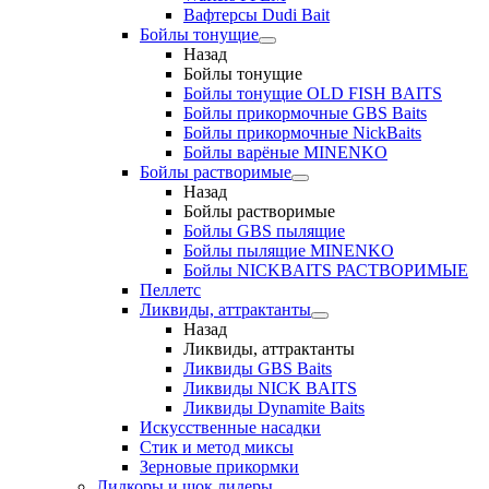
Вафтерсы Dudi Bait
Бойлы тонущие
Назад
Бойлы тонущие
Бойлы тонущие OLD FISH BAITS
Бойлы прикормочные GBS Baits
Бойлы прикормочные NickBaits
Бойлы варёные MINENKO
Бойлы растворимые
Назад
Бойлы растворимые
Бойлы GBS пылящие
Бойлы пылящие MINENKO
Бойлы NICKBAITS РАСТВОРИМЫЕ
Пеллетс
Ликвиды, аттрактанты
Назад
Ликвиды, аттрактанты
Ликвиды GBS Baits
Ликвиды NICK BAITS
Ликвиды Dynamite Baits
Искусственные насадки
Стик и метод миксы
Зерновые прикормки
Лидкоры и шок лидеры