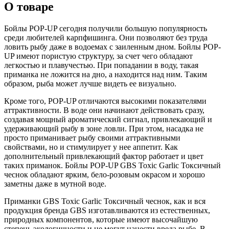
О товаре
Бойлы POP-UP сегодня получили большую популярность
среди любителей карпфишинга. Они позволяют без труда
ловить рыбу даже в водоемах с заиленным дном. Бойлы POP-
UP имеют пористую структуру, за счет чего обладают
легкостью и плавучестью. При попадании в воду, такая
приманка не ложится на дно, а находится над ним. Таким
образом, рыба может лучше видеть ее визуально.
Кроме того, POP-UP отличаются высокими показателями
аттрактивности. В воде они начинают действовать сразу,
создавая мощный ароматический сигнал, привлекающий и
удерживающий рыбу в зоне ловли. При этом, насадка не
просто приманивает рыбу своими аттрактивными
свойствами, но и стимулирует у нее аппетит. Как
дополнительный привлекающий фактор работает и цвет
таких приманок. Бойлы POP-UP GBS Toxic Garlic Токсичный
чеснок обладают ярким, бело-розовым окрасом и хорошо
заметны даже в мутной воде.
Приманки GBS Toxic Garlic Токсичный чеснок, как и вся
продукция бренда GBS изготавливаются из естественных,
природных компонентов, которые имеют высочайшую
степень экологичности и не могут нанести вреда рыбе. В