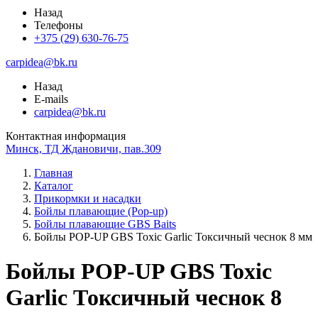
Назад
Телефоны
+375 (29) 630-76-75
carpidea@bk.ru
Назад
E-mails
carpidea@bk.ru
Контактная информация
Минск, ТД Ждановичи, пав.309
Главная
Каталог
Прикормки и насадки
Бойлы плавающие (Pop-up)
Бойлы плавающие GBS Baits
Бойлы POP-UP GBS Toxic Garlic Токсичный чеснок 8 мм
Бойлы POP-UP GBS Toxic
Garlic Токсичный чеснок 8