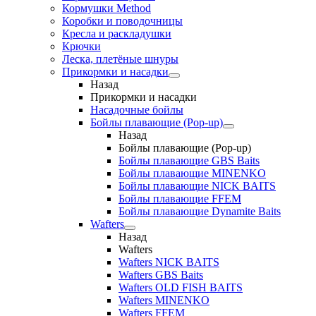
Кормушки Method
Коробки и поводочницы
Кресла и раскладушки
Крючки
Леска, плетёные шнуры
Прикормки и насадки
Назад
Прикормки и насадки
Насадочные бойлы
Бойлы плавающие (Pop-up)
Назад
Бойлы плавающие (Pop-up)
Бойлы плавающие GBS Baits
Бойлы плавающие MINENKO
Бойлы плавающие NICK BAITS
Бойлы плавающие FFEM
Бойлы плавающие Dynamite Baits
Wafters
Назад
Wafters
Wafters NICK BAITS
Wafters GBS Baits
Wafters OLD FISH BAITS
Wafters MINENKO
Wafters FFEM