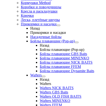
Кормушки Method
Коробки и поводочницы
Кресла и раскладушки
Крючки
Леска, плетёные шнуры
Прикормки и насадки
Назад
Прикормки и насадки
Насадочные бойлы
Бойлы плавающие (Pop-up)
Назад
Бойлы плавающие (Pop-up)
Бойлы плавающие GBS Baits
Бойлы плавающие MINENKO
Бойлы плавающие NICK BAITS
Бойлы плавающие FFEM
Бойлы плавающие Dynamite Baits
Wafters
Назад
Wafters
Wafters NICK BAITS
Wafters GBS Baits
Wafters OLD FISH BAITS
Wafters MINENKO
Wafters FFEM