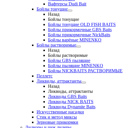
Вафтерсы Dudi Bait
Бойлы тонущие
Назад
Бойлы тонущие
Бойлы тонущие OLD FISH BAITS
Бойлы прикормочные GBS Baits
Бойлы прикормочные NickBaits
Бойлы варёные MINENKO
Бойлы растворимые
Назад
Бойлы растворимые
Бойлы GBS пылящие
Бойлы пылящие MINENKO
Бойлы NICKBAITS РАСТВОРИМЫЕ
Пеллетс
Ликвиды, аттрактанты
Назад
Ликвиды, аттрактанты
Ликвиды GBS Baits
Ликвиды NICK BAITS
Ликвиды Dynamite Baits
Искусственные насадки
Стик и метод миксы
Зерновые прикормки
Лидкоры и шок лидеры