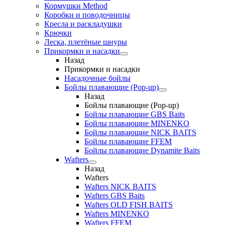
Кормушки Method
Коробки и поводочницы
Кресла и раскладушки
Крючки
Леска, плетёные шнуры
Прикормки и насадки
Назад
Прикормки и насадки
Насадочные бойлы
Бойлы плавающие (Pop-up)
Назад
Бойлы плавающие (Pop-up)
Бойлы плавающие GBS Baits
Бойлы плавающие MINENKO
Бойлы плавающие NICK BAITS
Бойлы плавающие FFEM
Бойлы плавающие Dynamite Baits
Wafters
Назад
Wafters
Wafters NICK BAITS
Wafters GBS Baits
Wafters OLD FISH BAITS
Wafters MINENKO
Wafters FFEM