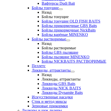
Вафтерсы Dudi Bait
Бойлы тонущие
Назад
Бойлы тонущие
Бойлы тонущие OLD FISH BAITS
Бойлы прикормочные GBS Baits
Бойлы прикормочные NickBaits
Бойлы варёные MINENKO
Бойлы растворимые
Назад
Бойлы растворимые
Бойлы GBS пылящие
Бойлы пылящие MINENKO
Бойлы NICKBAITS РАСТВОРИМЫЕ
Пеллетс
Ликвиды, аттрактанты
Назад
Ликвиды, аттрактанты
Ликвиды GBS Baits
Ликвиды NICK BAITS
Ликвиды Dynamite Baits
Искусственные насадки
Стик и метод миксы
Зерновые прикормки
Лидкоры и шок лидеры