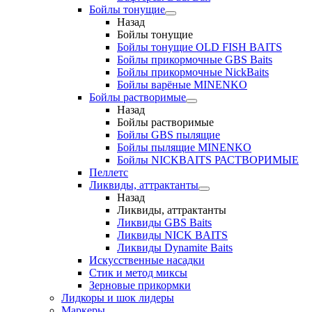
Бойлы тонущие
Назад
Бойлы тонущие
Бойлы тонущие OLD FISH BAITS
Бойлы прикормочные GBS Baits
Бойлы прикормочные NickBaits
Бойлы варёные MINENKO
Бойлы растворимые
Назад
Бойлы растворимые
Бойлы GBS пылящие
Бойлы пылящие MINENKO
Бойлы NICKBAITS РАСТВОРИМЫЕ
Пеллетс
Ликвиды, аттрактанты
Назад
Ликвиды, аттрактанты
Ликвиды GBS Baits
Ликвиды NICK BAITS
Ликвиды Dynamite Baits
Искусственные насадки
Стик и метод миксы
Зерновые прикормки
Лидкоры и шок лидеры
Маркеры