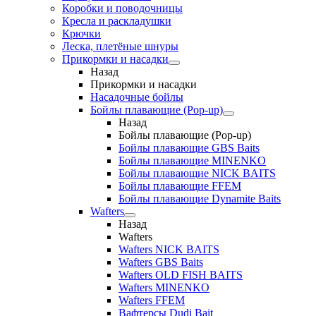
Коробки и поводочницы
Кресла и раскладушки
Крючки
Леска, плетёные шнуры
Прикормки и насадки
Назад
Прикормки и насадки
Насадочные бойлы
Бойлы плавающие (Pop-up)
Назад
Бойлы плавающие (Pop-up)
Бойлы плавающие GBS Baits
Бойлы плавающие MINENKO
Бойлы плавающие NICK BAITS
Бойлы плавающие FFEM
Бойлы плавающие Dynamite Baits
Wafters
Назад
Wafters
Wafters NICK BAITS
Wafters GBS Baits
Wafters OLD FISH BAITS
Wafters MINENKO
Wafters FFEM
Вафтерсы Dudi Bait