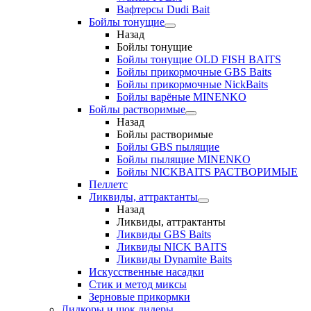
Вафтерсы Dudi Bait
Бойлы тонущие
Назад
Бойлы тонущие
Бойлы тонущие OLD FISH BAITS
Бойлы прикормочные GBS Baits
Бойлы прикормочные NickBaits
Бойлы варёные MINENKO
Бойлы растворимые
Назад
Бойлы растворимые
Бойлы GBS пылящие
Бойлы пылящие MINENKO
Бойлы NICKBAITS РАСТВОРИМЫЕ
Пеллетс
Ликвиды, аттрактанты
Назад
Ликвиды, аттрактанты
Ликвиды GBS Baits
Ликвиды NICK BAITS
Ликвиды Dynamite Baits
Искусственные насадки
Стик и метод миксы
Зерновые прикормки
Лидкоры и шок лидеры