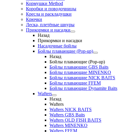
Кормушки Method
Коробки и поводочницы
Кресла и раскладушки
Крючки
Леска, плетёные шнуры
Прикормки и насадки
Назад
Прикормки и насадки
Насадочные бойлы
Бойлы плавающие (Pop-up)
Назад
Бойлы плавающие (Pop-up)
Бойлы плавающие GBS Baits
Бойлы плавающие MINENKO
Бойлы плавающие NICK BAITS
Бойлы плавающие FFEM
Бойлы плавающие Dynamite Baits
Wafters
Назад
Wafters
Wafters NICK BAITS
Wafters GBS Baits
Wafters OLD FISH BAITS
Wafters MINENKO
Wafters FFEM