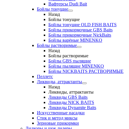
Вафтерсы Dudi Bait
Бойлы тонущие
Назад
Бойлы тонущие
Бойлы тонущие OLD FISH BAITS
Бойлы прикормочные GBS Baits
Бойлы прикормочные NickBaits
Бойлы варёные MINENKO
Бойлы растворимые
Назад
Бойлы растворимые
Бойлы GBS пылящие
Бойлы пылящие MINENKO
Бойлы NICKBAITS РАСТВОРИМЫЕ
Пеллетс
Ликвиды, аттрактанты
Назад
Ликвиды, аттрактанты
Ликвиды GBS Baits
Ликвиды NICK BAITS
Ликвиды Dynamite Baits
Искусственные насадки
Стик и метод миксы
Зерновые прикормки
Лидкоры и шок лидеры