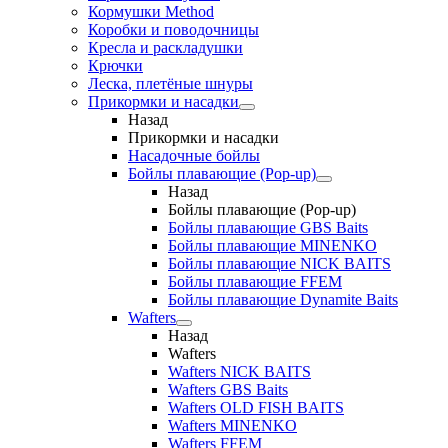
Кормушки Method
Коробки и поводочницы
Кресла и раскладушки
Крючки
Леска, плетёные шнуры
Прикормки и насадки
Назад
Прикормки и насадки
Насадочные бойлы
Бойлы плавающие (Pop-up)
Назад
Бойлы плавающие (Pop-up)
Бойлы плавающие GBS Baits
Бойлы плавающие MINENKO
Бойлы плавающие NICK BAITS
Бойлы плавающие FFEM
Бойлы плавающие Dynamite Baits
Wafters
Назад
Wafters
Wafters NICK BAITS
Wafters GBS Baits
Wafters OLD FISH BAITS
Wafters MINENKO
Wafters FFEM