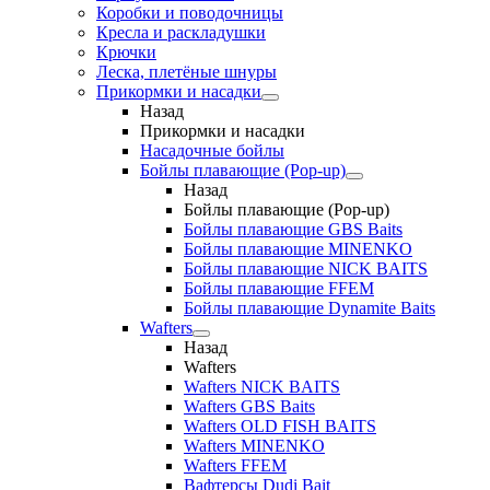
Коробки и поводочницы
Кресла и раскладушки
Крючки
Леска, плетёные шнуры
Прикормки и насадки
Назад
Прикормки и насадки
Насадочные бойлы
Бойлы плавающие (Pop-up)
Назад
Бойлы плавающие (Pop-up)
Бойлы плавающие GBS Baits
Бойлы плавающие MINENKO
Бойлы плавающие NICK BAITS
Бойлы плавающие FFEM
Бойлы плавающие Dynamite Baits
Wafters
Назад
Wafters
Wafters NICK BAITS
Wafters GBS Baits
Wafters OLD FISH BAITS
Wafters MINENKO
Wafters FFEM
Вафтерсы Dudi Bait