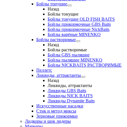
Бойлы тонущие
Назад
Бойлы тонущие
Бойлы тонущие OLD FISH BAITS
Бойлы прикормочные GBS Baits
Бойлы прикормочные NickBaits
Бойлы варёные MINENKO
Бойлы растворимые
Назад
Бойлы растворимые
Бойлы GBS пылящие
Бойлы пылящие MINENKO
Бойлы NICKBAITS РАСТВОРИМЫЕ
Пеллетс
Ликвиды, аттрактанты
Назад
Ликвиды, аттрактанты
Ликвиды GBS Baits
Ликвиды NICK BAITS
Ликвиды Dynamite Baits
Искусственные насадки
Стик и метод миксы
Зерновые прикормки
Лидкоры и шок лидеры
Маркеры