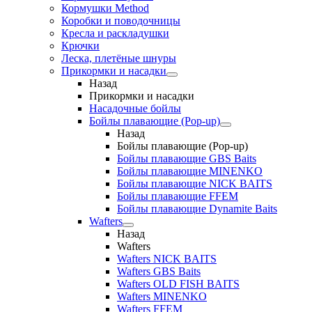
Кормушки Method
Коробки и поводочницы
Кресла и раскладушки
Крючки
Леска, плетёные шнуры
Прикормки и насадки
Назад
Прикормки и насадки
Насадочные бойлы
Бойлы плавающие (Pop-up)
Назад
Бойлы плавающие (Pop-up)
Бойлы плавающие GBS Baits
Бойлы плавающие MINENKO
Бойлы плавающие NICK BAITS
Бойлы плавающие FFEM
Бойлы плавающие Dynamite Baits
Wafters
Назад
Wafters
Wafters NICK BAITS
Wafters GBS Baits
Wafters OLD FISH BAITS
Wafters MINENKO
Wafters FFEM