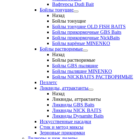
Вафтерсы Dudi Bait
Бойлы тонущие
Назад
Бойлы тонущие
Бойлы тонущие OLD FISH BAITS
Бойлы прикормочные GBS Baits
Бойлы прикормочные NickBaits
Бойлы варёные MINENKO
Бойлы растворимые
Назад
Бойлы растворимые
Бойлы GBS пылящие
Бойлы пылящие MINENKO
Бойлы NICKBAITS РАСТВОРИМЫЕ
Пеллетс
Ликвиды, аттрактанты
Назад
Ликвиды, аттрактанты
Ликвиды GBS Baits
Ликвиды NICK BAITS
Ликвиды Dynamite Baits
Искусственные насадки
Стик и метод миксы
Зерновые прикормки
Лидкоры и шок лидеры